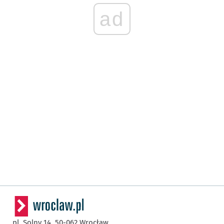
ad
pl. Solny 14,
50-062
Wrocław