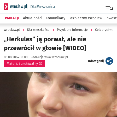
Serwis informacyjny wroclaw.pl podserwis: Dla mieszkańca
Menu
WAKACJE
Aktualności
Komunikaty
Bezpieczny Wrocław
Inwest
wroclaw.pl
Dla mieszkańca
Przydatne Informacje
Celebryci we W
„Herkules” ją porwał, ale nie
przewrócił w głowie [WIDEO]
Data publikacji:
Autor:
06.08.2014 00:00 |
Redakcja www.wroclaw.pl
artykuł
Udostępnij
Materiał archiwalny
Kliknij, aby powiększyć