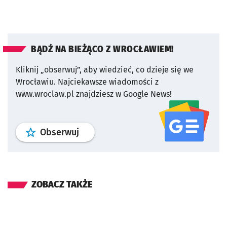
BĄDŹ NA BIEŻĄCO Z WROCŁAWIEM!
Kliknij „obserwuj”, aby wiedzieć, co dzieje się we
Wrocławiu.
Najciekawsze wiadomości z
www.wroclaw.pl znajdziesz w Google News!
profil
google news
serwisu wroclaw
Obserwuj
ZOBACZ TAKŻE