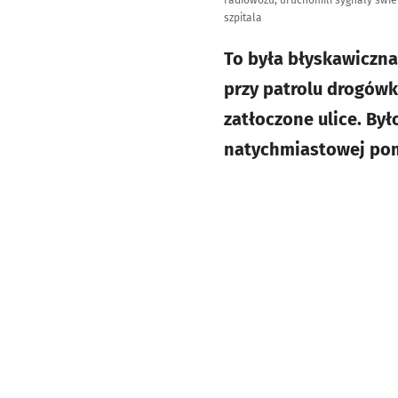
radiowozu, uruchomili sygnały świet
szpitala
To była błyskawiczna 
przy patrolu drogówk
zatłoczone ulice. By
natychmiastowej pomo