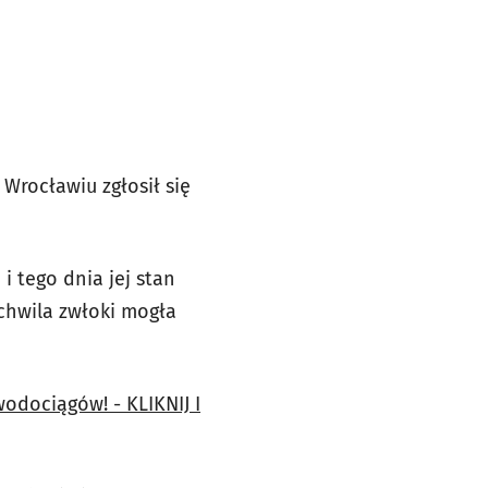
rocławiu zgłosił się
i tego dnia jej stan
 chwila zwłoki mogła
odociągów! - KLIKNIJ I