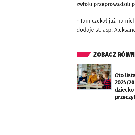
zwłoki przeprowadzili p
- Tam czekał już na nic
dodaje st. asp. Aleksan
ZOBACZ RÓWN
otworzy się w nowej ka
Oto list
2024/202
dziecko
przeczyt