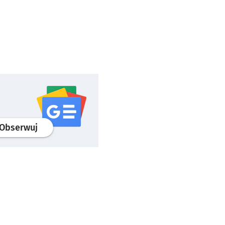
profil
google news
serwisu wroclaw.pl
Obserwuj