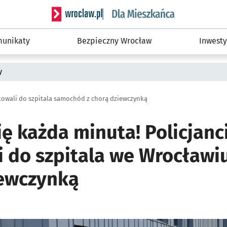
Serwis informacyjny wroclaw.pl podserwis: Dla
unikaty
Bezpieczny Wrocław
Inwesty
y
rtowali do szpitala samochód z chorą dziewczynką
się każda minuta! Policjanc
i do szpitala we Wrocław
iewczynką