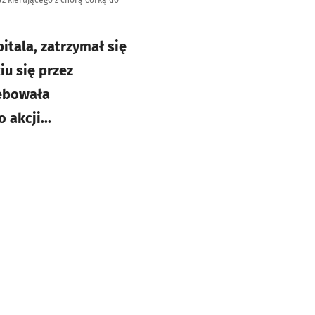
aż kierującego z chorą córką do
itala, zatrzymał się
u się przez
zebowała
akcji...