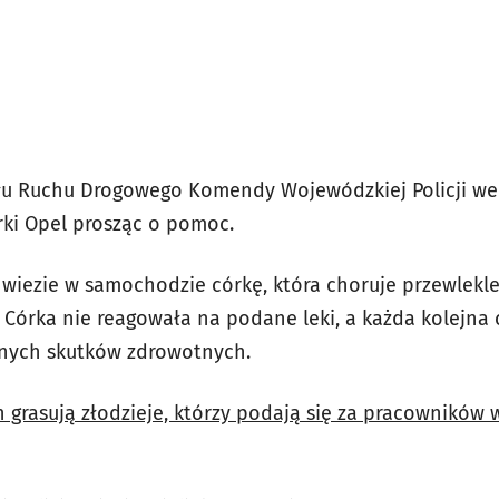
u Ruchu Drogowego Komendy Wojewódzkiej Policji we W
ki Opel prosząc o pomoc.
wiezie w samochodzie córkę, która choruje przewlekle 
. Córka nie reagowała na podane leki, a każda kolejna
nych skutków zdrowotnych.
 grasują złodzieje, którzy podają się za pracowników w