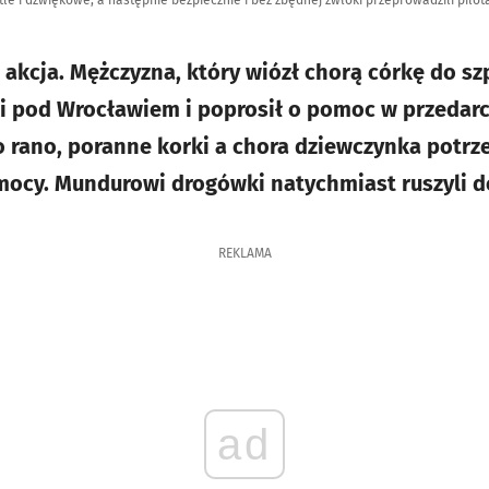
le i dźwiękowe, a następnie bezpiecznie i bez zbędnej zwłoki przeprowadzili pilot
akcja. Mężczyzna, który wiózł chorą córkę do szp
i pod Wrocławiem i poprosił o pomoc w przedarci
ło rano, poranne korki a chora dziewczynka potr
cy. Mundurowi drogówki natychmiast ruszyli do 
REKLAMA
ad