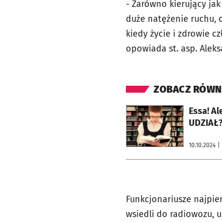
- Zarówno kierujący jak
duże natężenie ruchu, 
kiedy życie i zdrowie c
opowiada st. asp. Aleks
ZOBACZ RÓWN
otworzy się w nowej karcie
Essa! A
UDZIAŁ?
10.10.2024
|
Funkcjonariusze najpie
wsiedli do radiowozu, u