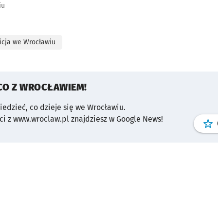
iu
icja we Wrocławiu
CO Z WROCŁAWIEM!
wiedzieć, co dzieje się we Wrocławiu.
i z www.wroclaw.pl znajdziesz w Google News!