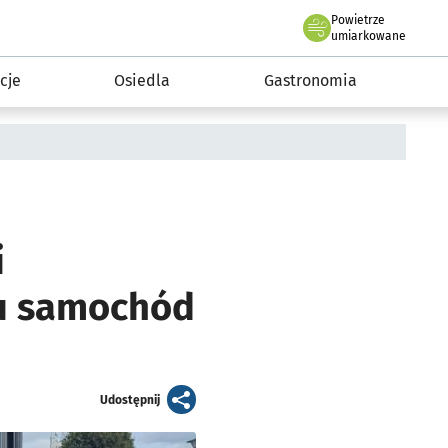
Powietrze
we Wrocławiu
 mieszkańca
umiarkowane
cje
Osiedla
Gastronomia
i
iu samochód
artykuł
Udostępnij