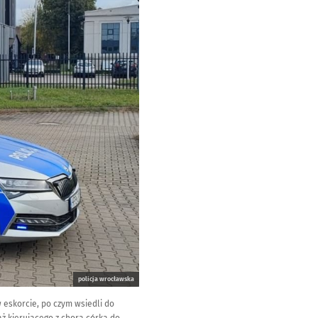
policja wrocławska
 eskorcie, po czym wsiedli do