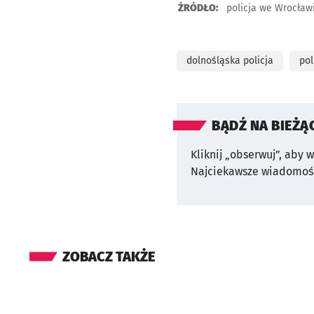
ŹRÓDŁO:
policja we Wrocław
dolnośląska policja
pol
BĄDŹ NA BIEŻĄ
Kliknij „obserwuj”, aby 
Najciekawsze wiadomośc
ZOBACZ TAKŻE