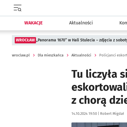
Menu główne portalu wroclaw.pl
WAKACJE
Aktualności
Kom
WROCŁAW
„Panorama 1670” w Hali Stulecia – zdjęcia z sobot
wroclaw.pl
Dla mieszkańca
Aktualności
Policjanci esko
Tu liczyła 
eskortowal
z chorą dz
Data publikacji:
Autor:
14.10.2024 19:50 |
Robert Migdał
Kliknij, aby powiększyć