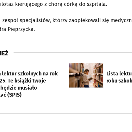
ilotaż kierującego z chorą córką do szpitala.
h zespół specjalistów, którzy zaopiekowali się medyczn
dra Pieprzycka.
IEŻ
rcie
otworzy się w nowej karci
a lektur szkolnych na rok
Lista lektu
5. Te książki twoje
roku szko
 będzie musiało
ać (SPIS)