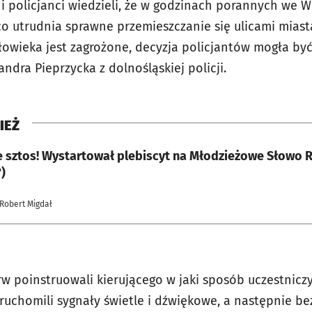
 i policjanci wiedzieli, że w godzinach porannych we W
co utrudnia sprawne przemieszczanie się ulicami miast
złowieka jest zagrożone, decyzja policjantów mogła być
andra Pieprzycka z dolnośląskiej policji.
IEŻ
le sztos! Wystartował plebiscyt na Młodzieżowe Słowo 
)
 Robert Migdał
rw poinstruowali kierującego w jaki sposób uczestnicz
ruchomili sygnały świetle i dźwiękowe, a następnie be