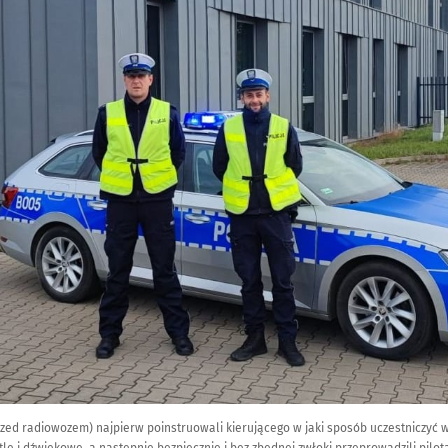
rzed radiowozem) najpierw poinstruowali kierującego w jaki sposób uczestniczyć w