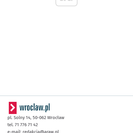
pl. Solny 14,
50-062
Wrocław
tel. 71 776 71 42
e-mail:
redakcja@araw.pl