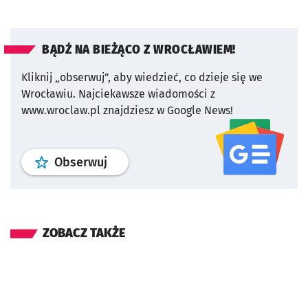
BĄDŹ NA BIEŻĄCO Z WROCŁAWIEM!
Kliknij „obserwuj”, aby wiedzieć, co dzieje się we
Wrocławiu.
Najciekawsze wiadomości z
www.wroclaw.pl znajdziesz w Google News!
profil
google news
serwisu wroclaw
Obserwuj
ZOBACZ TAKŻE