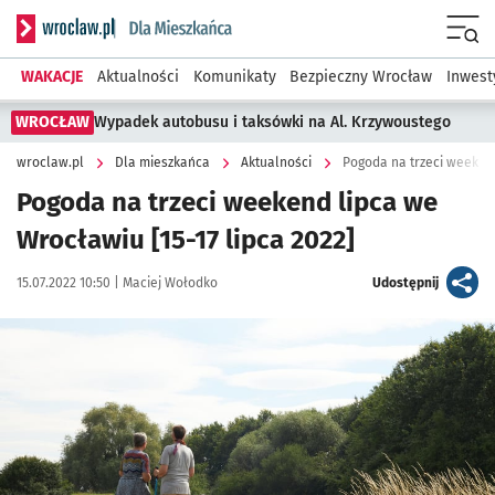
Serwis informacyjny wroclaw.pl podserwis: Dla mieszkańca
Menu
WAKACJE
Aktualności
Komunikaty
Bezpieczny Wrocław
Inwest
WROCŁAW
Wypadek autobusu i taksówki na Al. Krzywoustego
wroclaw.pl
Dla mieszkańca
Aktualności
Pogoda na trzeci weekend
Pogoda na trzeci weekend lipca we
Wrocławiu [15-17 lipca 2022]
Data publikacji:
Autor:
artykuł
15.07.2022 10:50 |
Maciej Wołodko
Udostępnij
Kliknij, aby powiększyć