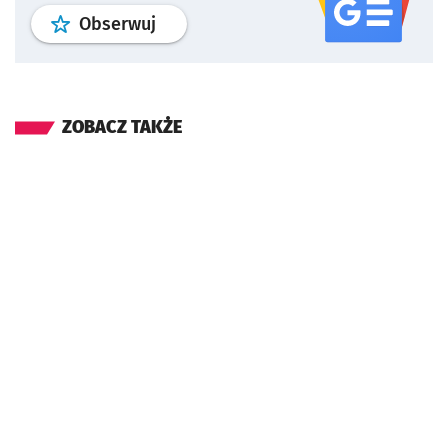
profil
google news
serwisu wroclaw
Obserwuj
ZOBACZ TAKŻE