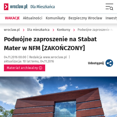
Serwis informacyjny wroclaw.pl podserwis: Dla mieszkańca
Menu
WAKACJE
Aktualności
Komunikaty
Bezpieczny Wrocław
Inwest
wroclaw.pl
Dla mieszkańca
Konkursy
Podwójne zaproszenie na 
Podwójne zaproszenie na Stabat
Mater w NFM [ZAKOŃCZONY]
Data publikacji:
Autor:
04.11.2016 00:00 |
Redakcja www.wroclaw.pl
|
aktualizacja:
10 lat temu, 04.11.2016
artykuł
Udostępnij
Materiał archiwalny
Kliknij, aby powiększyć