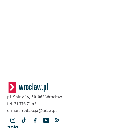
pl. Solny 14,
50-062
Wrocław
tel. 71 776 71 42
e-mail:
redakcja@araw.pl