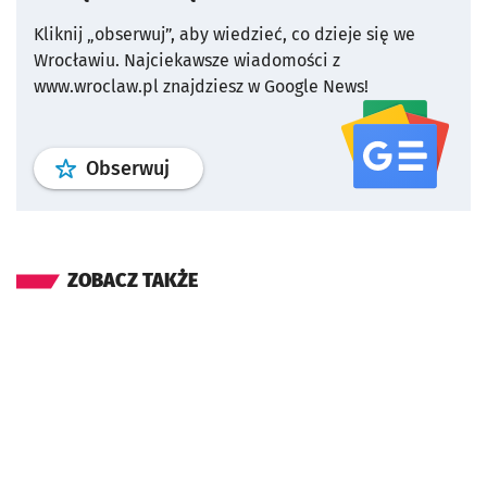
Kliknij „obserwuj”, aby wiedzieć, co dzieje się we
Wrocławiu.
Najciekawsze wiadomości z
www.wroclaw.pl znajdziesz w Google News!
profil
google news
serwisu wroclaw
Obserwuj
ZOBACZ TAKŻE