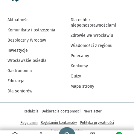
Aktualności
Dla osób z
niepełnosprawnościami
Komunikaty i ostrzeżenia
Zdrowie we Wrocławiu
Bezpieczny Wrocław
Wiadomości z regionu
Inwestycje
Polecamy
Wrocławskie osiedla
Konkursy
Gastronomia
Quizy
Edukacja
Mapa strony
Dla seniorów
Inne informacje
Redakcja
Deklaracja dostępności
Newsletter
Regulamin
Regulamin konkursów
Polityka prywatności
Strona główna - wroclaw.pl
Ustawienia cookies