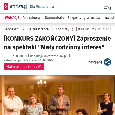
Serwis informacyjny wroclaw.pl podserwis: Dla mieszkańca
Menu
WAKACJE
Aktualności
Komunikaty
Bezpieczny Wrocław
Inwest
wroclaw.pl
Dla mieszkańca
Konkursy
[KONKURS ZAKOŃCZONY] Zapr
[KONKURS ZAKOŃCZONY] Zaproszenie
na spektakl "Mały rodzinny interes"
Data publikacji:
Autor:
06.08.2014 00:00 |
Redakcja www.wroclaw.pl
|
aktualizacja:
12 lat temu, 07.08.2014
artykuł
Udostępnij
Materiał archiwalny
Kliknij, aby powiększyć