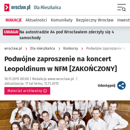
Serwis informacyjny wroclaw.pl podserwis: Dla mieszkańca
Menu
WAKACJE
Aktualności
Komunikaty
Bezpieczny Wrocław
Inwest
UWAGA!
Na autostradzie A4 pod Wrocławiem zderzyły się 4
samochody
wroclaw.pl
Dla mieszkańca
Konkursy
Podwójne zaproszenie na 
Podwójne zaproszenie na koncert
Leopoldinum w NFM [ZAKOŃCZONY]
Data publikacji:
Autor:
10.11.2015 00:00 |
Redakcja www.wroclaw.pl
|
aktualizacja:
11 lat temu, 12.11.2015
artykuł
Udostępnij
Materiał archiwalny
Kliknij, aby powiększyć