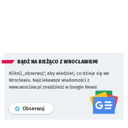
BĄDŹ NA BIEŻĄCO Z WROCŁAWIEM!
Kliknij „obserwuj”, aby wiedzieć, co dzieje się we
Wrocławiu.
Najciekawsze wiadomości z
www.wroclaw.pl znajdziesz w Google News!
profil
google news
serwisu wroclaw
Obserwuj