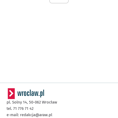
pl. Solny 14,
50-062
Wrocław
tel. 71 776 71 42
e-mail:
redakcja@araw.pl