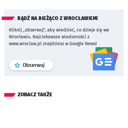
BĄDŹ NA BIEŻĄCO Z WROCŁAWIEM!
Kliknij „obserwuj”, aby wiedzieć, co dzieje się we
Wrocławiu.
Najciekawsze wiadomości z
www.wroclaw.pl znajdziesz w Google News!
profil
google news
serwisu wroclaw
Obserwuj
ZOBACZ TAKŻE