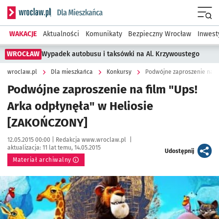
Serwis informacyjny wroclaw.pl podserwis: Dla mieszkańca
Menu
WAKACJE
Aktualności
Komunikaty
Bezpieczny Wrocław
Inwest
WROCŁAW
Wypadek autobusu i taksówki na Al. Krzywoustego
wroclaw.pl
Dla mieszkańca
Konkursy
Podwójne zaproszenie na f
Podwójne zaproszenie na film "Ups!
Arka odpłynęła" w Heliosie
[ZAKOŃCZONY]
Data publikacji:
Autor:
12.05.2015 00:00 |
Redakcja www.wroclaw.pl
|
aktualizacja:
11 lat temu, 14.05.2015
artykuł
Udostępnij
Materiał archiwalny
Kliknij, aby powiększyć