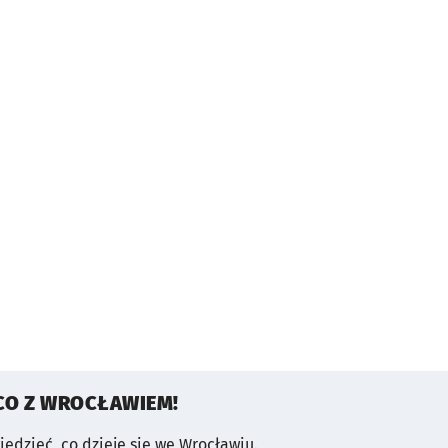
CO Z WROCŁAWIEM!
wiedzieć, co dzieje się we Wrocławiu.