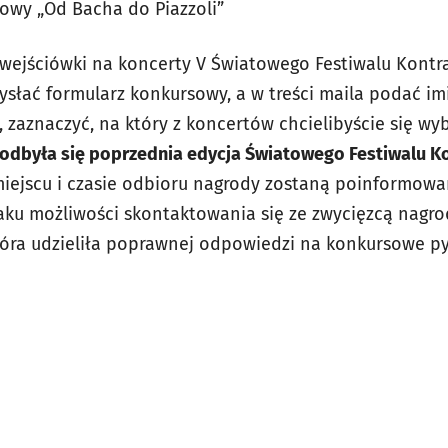
ałowy „Od Bacha do Piazzoli”
wejściówki na koncerty V Światowego Festiwalu Kont
słać formularz konkursowy, a w treści maila podać im
 zaznaczyć, na który z koncertów chcielibyście się wy
 odbyła się poprzednia edycja Światowego Festiwalu 
miejscu i czasie odbioru nagrody zostaną poinformowa
aku możliwości skontaktowania się ze zwycięzcą nagr
która udzieliła poprawnej odpowiedzi na konkursowe py