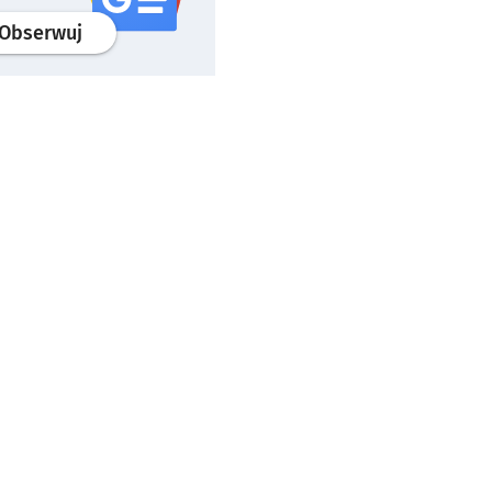
profil
google news
serwisu wroclaw.pl
Obserwuj