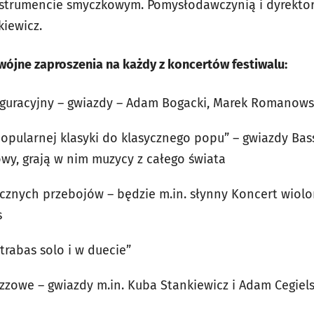
nstrumencie smyczkowym. Pomysłodawczynią i dyrektor
kiewicz.
jne zaproszenia na każdy z koncertów festiwalu:
uguracyjny – gwiazdy – Adam Bogacki, Marek Romanowski
popularnej klasyki do klasycznego popu” – gwiazdy Ba
wy, grają w nim muzycy z całego świata
ycznych przebojów – będzie m.in. słynny Koncert wio
s
trabas solo i w duecie”
azzowe – gwiazdy m.in. Kuba Stankiewicz i Adam Cegiels