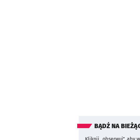
BĄDŹ NA BIEŻĄ
Kliknij „obserwuj”, aby 