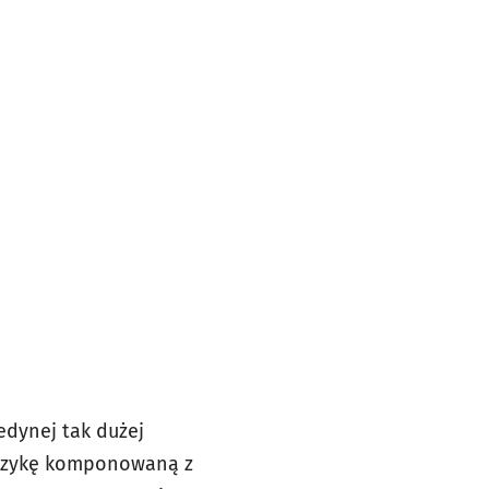
edynej tak dużej
 muzykę komponowaną z