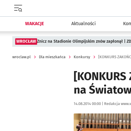
Menu główne portalu wroclaw.pl
WAKACJE
Aktualności
Kom
WROCŁAW
Znicz na Stadionie Olimpijskim znów zapłonął | ZD
wroclaw.pl
Dla mieszkańca
Konkursy
[KONKURS 
na Światow
Data publikacji:
Autor:
14.08.2014 00:00 |
Redakcja www.w
Kliknij, aby powiększyć