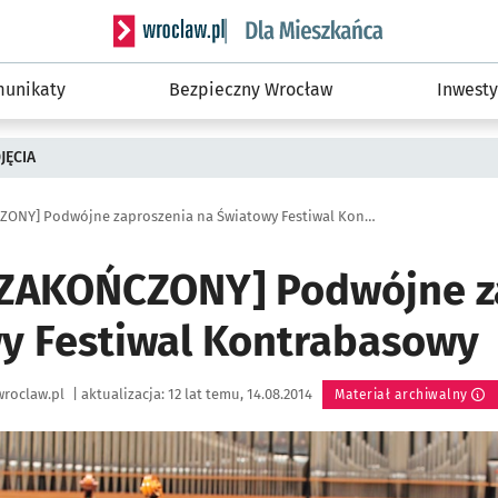
Serwis informacyjny wroclaw.pl podserwis: Dla
unikaty
Bezpieczny Wrocław
Inwesty
JĘCIA
[KONKURS ZAKOŃCZONY] Podwójne zaproszenia na Światowy Festiwal Kontrabasowy
ZAKOŃCZONY] Podwójne z
y Festiwal Kontrabasowy
roclaw.pl
|
aktualizacja:
12 lat temu, 14.08.2014
Materiał archiwalny