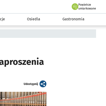
Powietrze
we Wrocławiu
 mieszkańca
umiarkowane
cje
Osiedla
Gastronomia
aproszenia
artykuł
Udostępnij