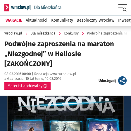
Serwis informacyjny wroclaw.pl podserwis: Dla mieszkańca
Menu
WAKACJE
Aktualności
Komunikaty
Bezpieczny Wrocław
Inwest
wroclaw.pl
Dla mieszkańca
Konkursy
Podwójne zaproszenia na m
Podwójne zaproszenia na maraton
„Niezgodnej” w Heliosie
[ZAKOŃCZONY]
Data publikacji:
Autor:
08.03.2016 00:00 |
Redakcja www.wroclaw.pl
|
aktualizacja:
10 lat temu, 10.03.2016
artykuł
Udostępnij
Materiał archiwalny
Kliknij, aby powiększyć