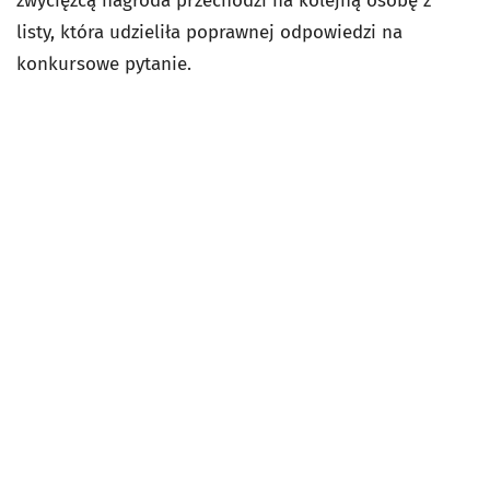
zwycięzcą nagroda przechodzi na kolejną osobę z
listy, która udzieliła poprawnej odpowiedzi na
konkursowe pytanie.