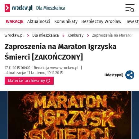
Serwis informacyjny wroclaw.pl podserwis: Dla mieszkańca
Menu
WAKACJE
Aktualności
Komunikaty
Bezpieczny Wrocław
Inwest
wroclaw.pl
Dla mieszkańca
Konkursy
Zaproszenia na Maraton Ig
Zaproszenia na Maraton Igrzyska
Śmierci [ZAKOŃCZONY]
Data publikacji:
Autor:
17.11.2015 00:00 |
Redakcja www.wroclaw.pl
|
aktualizacja:
11 lat temu, 19.11.2015
artykuł
Udostępnij
Materiał archiwalny
Kliknij, aby powiększyć