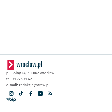
pl. Solny 14,
50-062
Wrocław
tel. 71 776 71 42
e-mail:
redakcja@araw.pl