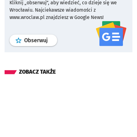
Kliknij „obserwuj”, aby wiedzieć, co dzieje się we
Wrocławiu.
Najciekawsze wiadomości z
www.wroclaw.pl znajdziesz w Google News!
profil
google news
serwisu wroclaw
Obserwuj
ZOBACZ TAKŻE