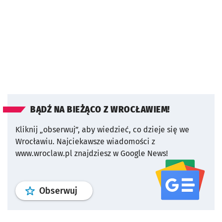
BĄDŹ NA BIEŻĄCO Z WROCŁAWIEM!
Kliknij „obserwuj”, aby wiedzieć, co dzieje się we
Wrocławiu.
Najciekawsze wiadomości z
www.wroclaw.pl znajdziesz w Google News!
profil
google news
serwisu wroclaw
Obserwuj