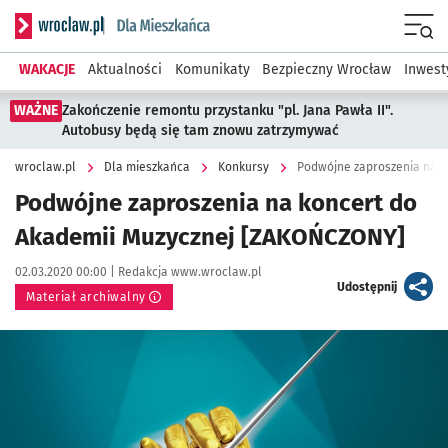
Serwis informacyjny wroclaw.pl podserwis: Dla mieszkańca
Menu
WAKACJE
Aktualności
Komunikaty
Bezpieczny Wrocław
Inwest
WAŻNE
Zakończenie remontu przystanku "pl. Jana Pawła II".
Autobusy będą się tam znowu zatrzymywać
wroclaw.pl
Dla mieszkańca
Konkursy
Podwójne zaproszenia na k
Podwójne zaproszenia na koncert do
Akademii Muzycznej [ZAKOŃCZONY]
Data publikacji:
Autor:
02.03.2020 00:00 |
Redakcja www.wroclaw.pl
artykuł
Udostępnij
Materiał archiwalny
Kliknij, aby powiększyć