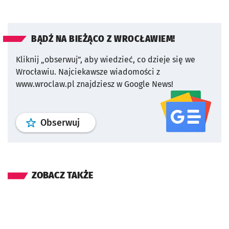
BĄDŹ NA BIEŻĄCO Z WROCŁAWIEM!
Kliknij „obserwuj”, aby wiedzieć, co dzieje się we
Wrocławiu.
Najciekawsze wiadomości z
www.wroclaw.pl znajdziesz w Google News!
profil
google news
serwisu wroclaw
Obserwuj
ZOBACZ TAKŻE