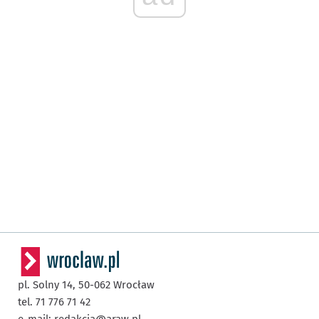
pl. Solny 14,
50-062
Wrocław
tel. 71 776 71 42
e-mail:
redakcja@araw.pl