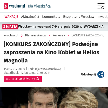
Serwis informacyjny wroclaw.pl podserwis: Dla mieszkańca
Menu
WAKACJE
Aktualności
Komunikaty
Bezpieczny Wrocław
Inwest
Z MIASTA
Wrocław na weekend 7-9 sierpnia 2026 r. [WYDARZENIA]
wroclaw.pl
Dla mieszkańca
Konkursy
[KONKURS ZAKOŃCZONY] Podw
[KONKURS ZAKOŃCZONY] Podwójne
zaproszenia na Kino Kobiet w Helios
Magnolia
Data publikacji:
Autor:
15.08.2014 00:00 |
Redakcja www.wroclaw.pl
|
aktualizacja:
12 lat temu, 27.08.2014
artykuł
Udostępnij
Materiał archiwalny
Kliknij, aby powiększyć