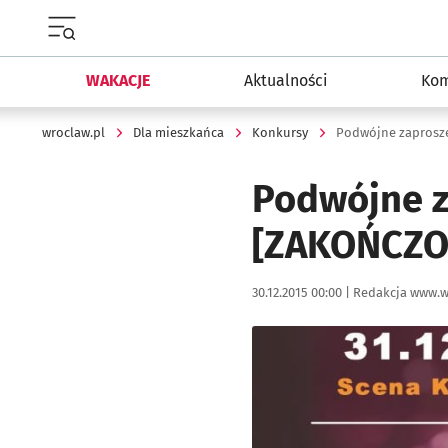
Menu główne portalu wroclaw.pl
WAKACJE
Aktualności
Kom
wroclaw.pl
Dla mieszkańca
Konkursy
Podwójne zaprosze
Podwójne z
[ZAKOŃCZO
Data publikacji:
Autor:
30.12.2015 00:00 |
Redakcja www.w
Kliknij, aby powiększyć