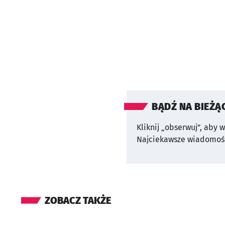
BĄDŹ NA BIEŻĄ
Kliknij „obserwuj”, aby 
Najciekawsze wiadomośc
ZOBACZ TAKŻE