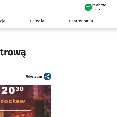
Powietrze
we Wrocławiu
 mieszkańca
dobre
cje
Osiedla
Gastronomia
strową
artykuł
Udostępnij