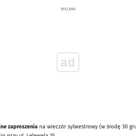
REKLAMA
ad
ne zaproszenia
na wieczór sylwestrowy (w środę 30 gru
 przy ul. Lelewela 15.