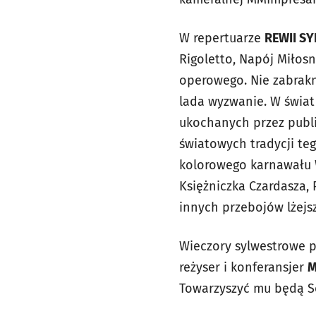
W repertuarze
REWII S
Rigoletto, Napój Miłos
operowego. Nie zabrakn
lada wyzwanie. W świat
ukochanych przez publi
światowych tradycji te
kolorowego karnawału W
Księżniczka Czardasza, P
innych przebojów lżejs
Wieczory sylwestrowe p
reżyser i konferansjer
M
Towarzyszyć mu będą Sol