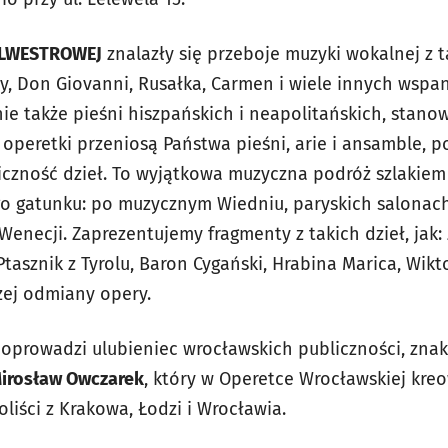
YLWESTROWEJ
znalazły się przeboje muzyki wokalnej z t
ny, Don Giovanni, Rusałka, Carmen
i wiele innych wspan
ie także pieśni hiszpańskich i neapolitańskich, stano
 operetki przeniosą Państwa pieśni, arie i ansamble, 
czność dzieł. To wyjątkowa muzyczna podróż szlakiem 
go gatunku: po muzycznym Wiedniu, paryskich salonach 
enecji. Zaprezentujemy fragmenty z takich dzieł, jak:
tasznik z Tyrolu, Baron Cygański, Hrabina Marica, Wikto
zej odmiany opery.
oprowadzi ulubieniec wrocławskich publiczności, znak
irosław Owczarek
, który w Operetce Wrocławskiej kreo
iści z Krakowa, Łodzi i Wrocławia.