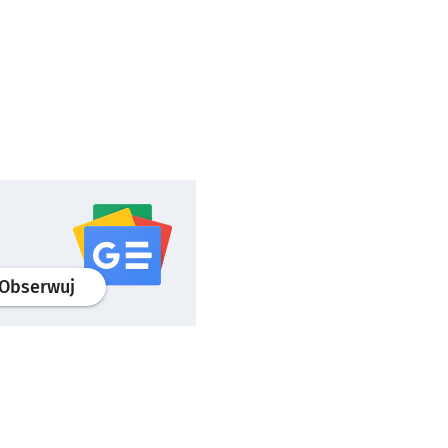
profil
google news
serwisu wroclaw.pl
Obserwuj