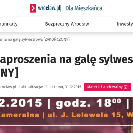
Serwis informacyjny wroclaw.pl podserwis: Dla
unikaty
Bezpieczny Wrocław
Inwesty
nia na galę sylwestrową [ZAKOŃCZONY]
aproszenia na galę sylwe
NY]
roclaw.pl
|
aktualizacja:
11 lat temu, 31.12.2015
Materiał archiwalny