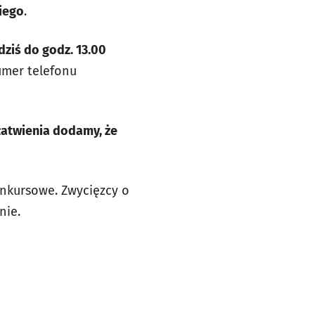
iego
.
dziś do godz. 13.00
umer telefonu
ułatwienia dodamy, że
onkursowe. Zwycięzcy o
nie.