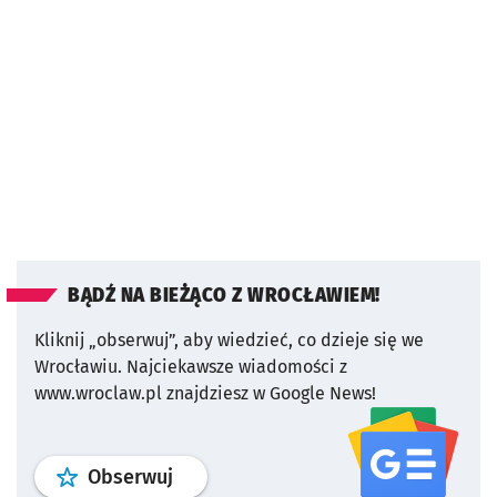
BĄDŹ NA BIEŻĄCO Z WROCŁAWIEM!
Kliknij „obserwuj”, aby wiedzieć, co dzieje się we
Wrocławiu.
Najciekawsze wiadomości z
www.wroclaw.pl znajdziesz w Google News!
profil
google news
serwisu wroclaw
Obserwuj