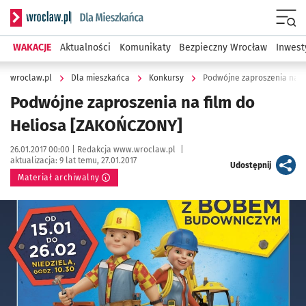
Serwis informacyjny wroclaw.pl podserwis: Dla mieszkańca
Menu
WAKACJE
Aktualności
Komunikaty
Bezpieczny Wrocław
Inwest
wroclaw.pl
Dla mieszkańca
Konkursy
Podwójne zaproszenia na f
Podwójne zaproszenia na film do
Heliosa [ZAKOŃCZONY]
Data publikacji:
Autor:
26.01.2017 00:00 |
Redakcja www.wroclaw.pl
|
aktualizacja:
9 lat temu, 27.01.2017
artykuł
Udostępnij
Materiał archiwalny
Kliknij, aby powiększyć