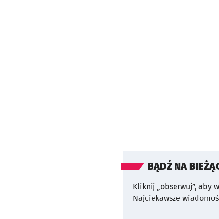
BĄDŹ NA BIEŻĄ
Kliknij „obserwuj”, aby 
Najciekawsze wiadomośc