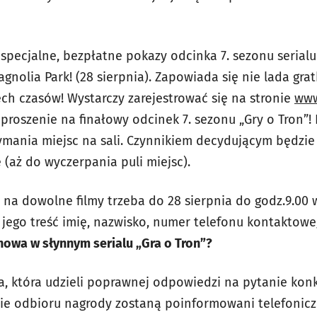
specjalne, bezpłatne pokazy odcinka 7. sezonu serialu
Magnolia Park! (28 sierpnia). Zapowiada się nie lada gr
ech czasów! Wystarczy zarejestrować się na stronie
www
oszenie na finałowy odcinek 7. sezonu „Gry o Tron”! Fa
ymania miejsc na sali. Czynnikiem decydującym będzie 
 (aż do wyczerpania puli miejsc).
 na dowolne filmy trzeba do 28 sierpnia do godz.9.00 
jego treść imię, nazwisko, numer telefonu kontaktowe
nowa w słynnym serialu „Gra o Tron”?
, która udzieli poprawnej odpowiedzi na pytanie kon
asie odbioru nagrody zostaną poinformowani telefonicz