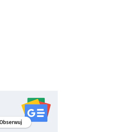
profil
google news
serwisu wroclaw.pl
Obserwuj