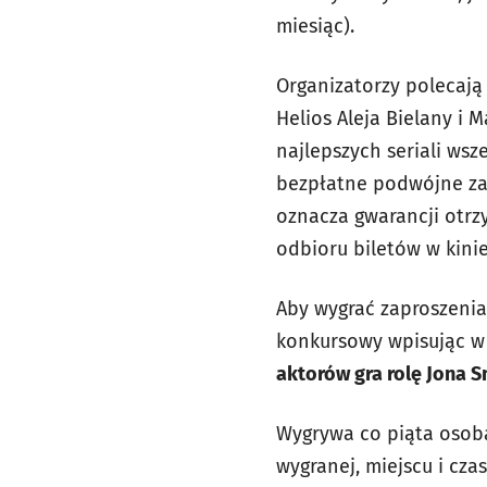
miesiąc).
Organizatorzy polecają 
Helios Aleja Bielany i 
najlepszych seriali wsz
bezpłatne podwójne zapr
oznacza gwarancji otrz
odbioru biletów w kinie
Aby wygrać zaproszenia
konkursowy wpisując w 
aktorów gra rolę Jona S
Wygrywa co piąta osoba
wygranej, miejscu i cz