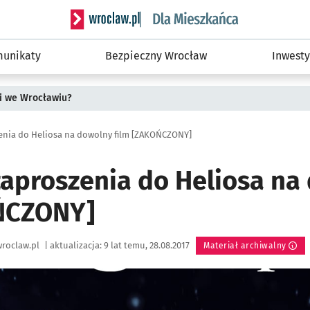
Serwis informacyjny wroclaw.pl podserwis: Dla
unikaty
Bezpieczny Wrocław
Inwesty
i we Wrocławiu?
nia do Heliosa na dowolny film [ZAKOŃCZONY]
aproszenia do Heliosa na
ŃCZONY]
roclaw.pl
|
aktualizacja:
9 lat temu, 28.08.2017
Materiał archiwalny