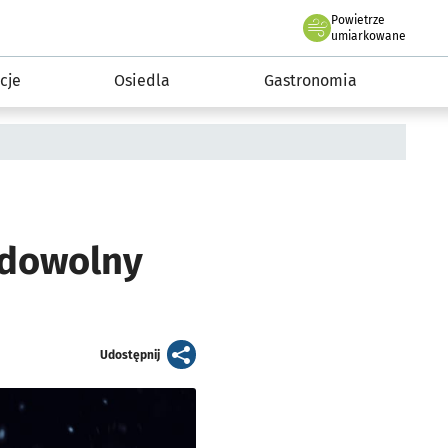
Powietrze
we Wrocławiu
 mieszkańca
umiarkowane
cje
Osiedla
Gastronomia
 dowolny
artykuł
Udostępnij