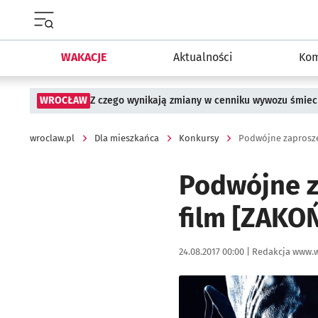
Menu główne portalu wroclaw.pl
WAKACJE
Aktualności
Kom
WROCŁAW
Z czego wynikają zmiany w cenniku wywozu śmiec
wroclaw.pl
Dla mieszkańca
Konkursy
Podwójne zaprosze
Podwójne z
film [ZAKO
Data publikacji:
Autor:
24.08.2017 00:00 |
Redakcja www.w
Kliknij, aby powiększyć