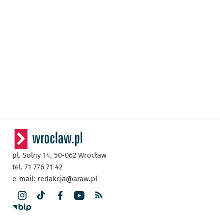
pl. Solny 14,
50-062
Wrocław
tel. 71 776 71 42
e-mail:
redakcja@araw.pl