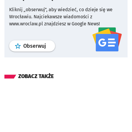
Kliknij „obserwuj”, aby wiedzieć, co dzieje się we
Wrocławiu.
Najciekawsze wiadomości z
www.wroclaw.pl znajdziesz w Google News!
profil
google news
serwisu wroclaw
Obserwuj
ZOBACZ TAKŻE