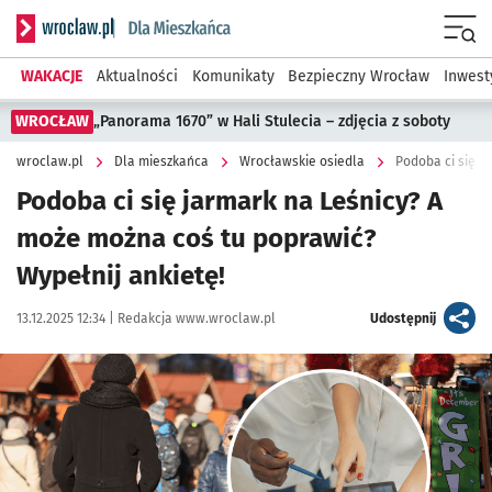
Serwis informacyjny wroclaw.pl podserwis: Dla mieszkańca
Menu
WAKACJE
Aktualności
Komunikaty
Bezpieczny Wrocław
Inwest
WROCŁAW
„Panorama 1670” w Hali Stulecia – zdjęcia z soboty
wroclaw.pl
Dla mieszkańca
Wrocławskie osiedla
Podoba ci się j
Podoba ci się jarmark na Leśnicy? A
może można coś tu poprawić?
Wypełnij ankietę!
Data publikacji:
Autor:
artykuł
13.12.2025 12:34 |
Redakcja www.wroclaw.pl
Udostępnij
Kliknij, aby powiększyć