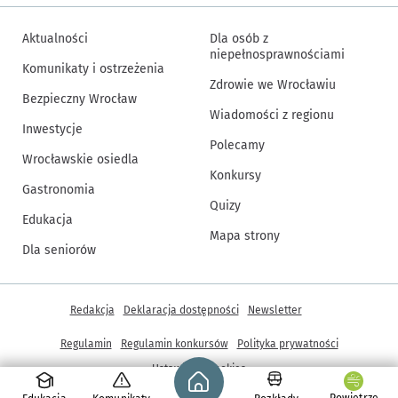
Aktualności
Dla osób z
niepełnosprawnościami
Komunikaty i ostrzeżenia
Zdrowie we Wrocławiu
Bezpieczny Wrocław
Wiadomości z regionu
Inwestycje
Polecamy
Wrocławskie osiedla
Konkursy
Gastronomia
Quizy
Edukacja
Mapa strony
Dla seniorów
Inne informacje
Redakcja
Deklaracja dostępności
Newsletter
Regulamin
Regulamin konkursów
Polityka prywatności
Strona główna - wroclaw.pl
Ustawienia cookies