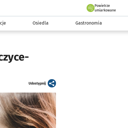
Powietrze
we Wrocławiu
 mieszkańca
umiarkowane
cje
Osiedla
Gastronomia
czyce-
artykuł
Udostępnij