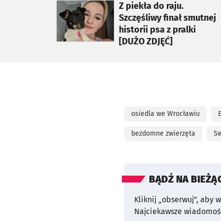
otworzy się w nowej karcie
Z piekła do raju.
Szczęśliwy finał smutnej
historii psa z pralki
[DUŻO ZDJĘĆ]
osiedla we Wrocławiu
bezdomne zwierzęta
Sw
BĄDŹ NA BIEŻĄ
Kliknij „obserwuj”, aby 
Najciekawsze wiadomośc