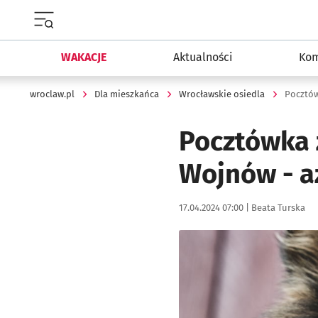
Menu główne portalu wroclaw.pl
WAKACJE
Aktualności
Kom
wroclaw.pl
Dla mieszkańca
Wrocławskie osiedla
Pocztów
Pocztówka 
Wojnów - a
Data publikacji:
Autor:
17.04.2024 07:00 |
Beata Turska
Kliknij, aby powiększyć