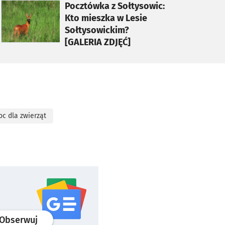
otworzy się w nowej karcie
Pocztówka z Sołtysowic:
Kto mieszka w Lesie
Sołtysowickim?
[GALERIA ZDJĘĆ]
c dla zwierząt
profil
google news
serwisu wroclaw.pl
Obserwuj