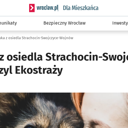
Serwis informacyjny wroclaw.pl podserwis: Dla
unikaty
Bezpieczny Wrocław
Inwesty
ka z osiedla Strachocin-Swojczyce-Wojnów
z osiedla Strachocin-Swoj
zyl Ekostraży