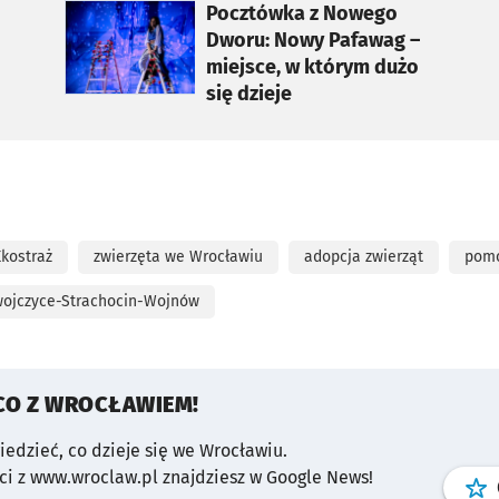
otworzy się w nowej karcie
Pocztówka z Nowego
Dworu: Nowy Pafawag –
miejsce, w którym dużo
się dzieje
Ekostraż
zwierzęta we Wrocławiu
adopcja zwierząt
pomo
ojczyce-Strachocin-Wojnów
CO Z WROCŁAWIEM!
wiedzieć, co dzieje się we Wrocławiu.
i z www.wroclaw.pl znajdziesz w Google News!