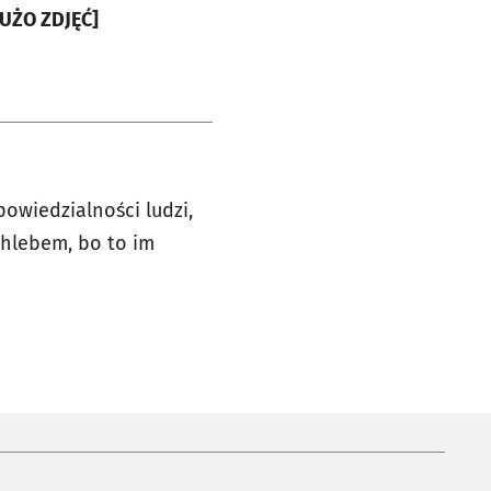
ki [DUŻO ZDJĘĆ]
owiedzialności ludzi,
chlebem, bo to im