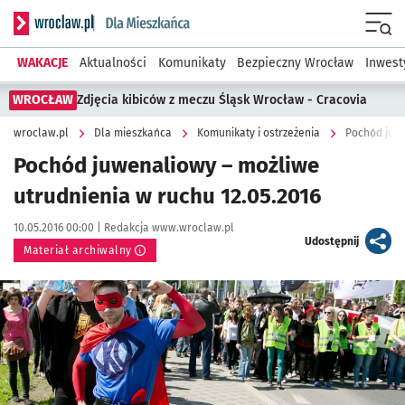
Serwis informacyjny wroclaw.pl podserwis: Dla mieszkańca
Menu
WAKACJE
Aktualności
Komunikaty
Bezpieczny Wrocław
Inwest
WROCŁAW
Zdjęcia kibiców z meczu Śląsk Wrocław - Cracovia
wroclaw.pl
Dla mieszkańca
Komunikaty i ostrzeżenia
Pochód juwe
Pochód juwenaliowy – możliwe
utrudnienia w ruchu 12.05.2016
Data publikacji:
Autor:
10.05.2016 00:00 |
Redakcja www.wroclaw.pl
artykuł
Udostępnij
Materiał archiwalny
Kliknij, aby powiększyć