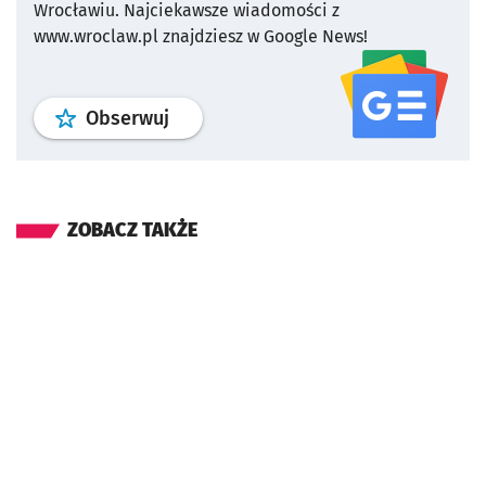
Wrocławiu.
Najciekawsze wiadomości z
www.wroclaw.pl znajdziesz w Google News!
profil
google news
serwisu wroclaw
Obserwuj
ZOBACZ TAKŻE