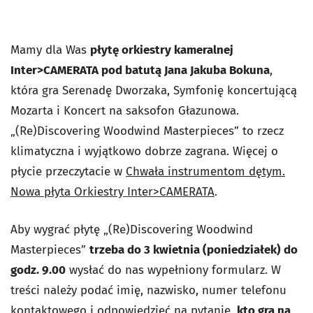
Mamy dla Was
płytę orkiestry kameralnej
Inter>CAMERATA pod batutą Jana Jakuba Bokuna
,
która gra Serenadę Dworzaka, Symfonię koncertującą
Mozarta i Koncert na saksofon Głazunowa.
„(Re)Discovering Woodwind Masterpieces” to rzecz
klimatyczna i wyjątkowo dobrze zagrana. Więcej o
płycie przeczytacie w
Chwała instrumentom dętym.
Nowa płyta Orkiestry Inter>CAMERATA
.
Aby wygrać płytę „(Re)Discovering Woodwind
Masterpieces”
trzeba do 3 kwietnia (poniedziałek) do
godz. 9.00
wysłać do nas wypełniony formularz. W
treści należy podać imię, nazwisko, numer telefonu
kontaktowego i odpowiedzieć na pytanie,
kto gra na