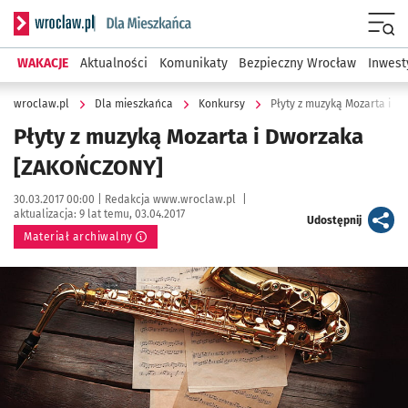
Serwis informacyjny wroclaw.pl podserwis: Dla mieszkańca
Menu
WAKACJE
Aktualności
Komunikaty
Bezpieczny Wrocław
Inwest
wroclaw.pl
Dla mieszkańca
Konkursy
Płyty z muzyką Mozarta i 
Płyty z muzyką Mozarta i Dworzaka
[ZAKOŃCZONY]
Data publikacji:
Autor:
30.03.2017 00:00 |
Redakcja www.wroclaw.pl
|
aktualizacja:
9 lat temu, 03.04.2017
artykuł
Udostępnij
Materiał archiwalny
Kliknij, aby powiększyć