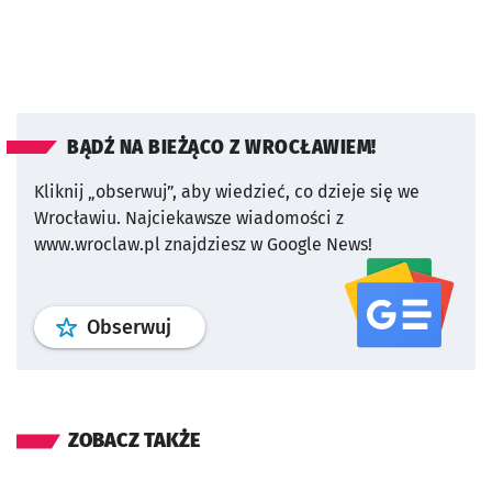
BĄDŹ NA BIEŻĄCO Z WROCŁAWIEM!
Kliknij „obserwuj”, aby wiedzieć, co dzieje się we
Wrocławiu.
Najciekawsze wiadomości z
www.wroclaw.pl znajdziesz w Google News!
profil
google news
serwisu wroclaw
Obserwuj
ZOBACZ TAKŻE