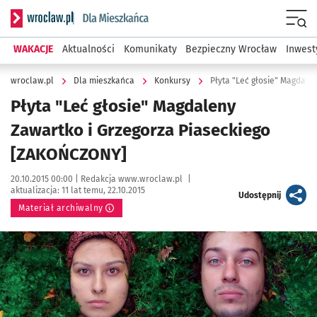
Serwis informacyjny wroclaw.pl podserwis: Dla mieszkańca
Menu
WAKACJE
Aktualności
Komunikaty
Bezpieczny Wrocław
Inwest
wroclaw.pl
Dla mieszkańca
Konkursy
Płyta "Leć głosie" Magdale
Płyta "Leć głosie" Magdaleny
Zawartko i Grzegorza Piaseckiego
[ZAKOŃCZONY]
Data publikacji:
Autor:
20.10.2015 00:00 |
Redakcja www.wroclaw.pl
|
aktualizacja:
11 lat temu, 22.10.2015
artykuł
Udostępnij
Materiał archiwalny
Kliknij, aby powiększyć