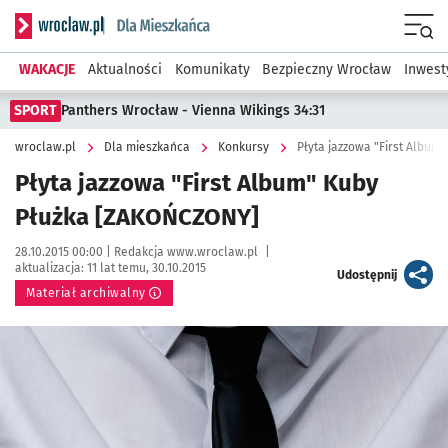
Serwis informacyjny wroclaw.pl podserwis: Dla mieszkańca
Menu
WAKACJE
Aktualności
Komunikaty
Bezpieczny Wrocław
Inwest
SPORT
Panthers Wrocław - Vienna Wikings 34:31
wroclaw.pl
Dla mieszkańca
Konkursy
Płyta jazzowa "First Album
Płyta jazzowa "First Album" Kuby
Płużka [ZAKOŃCZONY]
Data publikacji:
Autor:
28.10.2015 00:00 |
Redakcja www.wroclaw.pl
|
aktualizacja:
11 lat temu, 30.10.2015
artykuł
Udostępnij
Materiał archiwalny
Kliknij, aby powiększyć