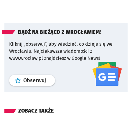
BĄDŹ NA BIEŻĄCO Z WROCŁAWIEM!
Kliknij „obserwuj”, aby wiedzieć, co dzieje się we
Wrocławiu.
Najciekawsze wiadomości z
www.wroclaw.pl znajdziesz w Google News!
profil
google news
serwisu wroclaw
Obserwuj
ZOBACZ TAKŻE