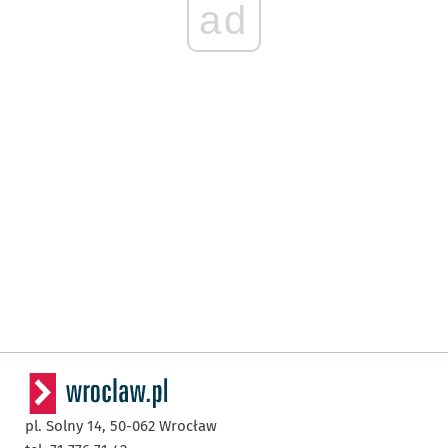
ad
pl. Solny 14,
50-062
Wrocław