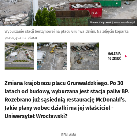
Marek Księżarek / www.wroclaw.pl
Wyburzanie stacji benzynowej na placu Grunwaldzkim. Na zdjęciu koparka
pracująca na placu
GALERIA
16
ZDJĘĆ
Zmiana krajobrazu placu Grunwaldzkiego. Po 30
latach od budowy, wyburzana jest stacja paliw BP.
Rozebrano już sąsiednią restaurację McDonald’s.
Jakie plany wobec działki ma jej właściciel -
Uniwersytet Wrocławski?
REKLAMA