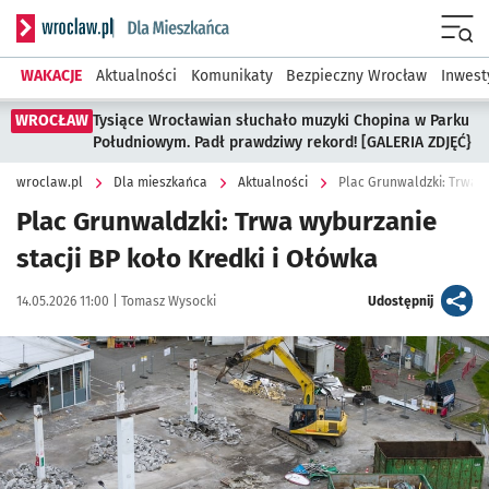
Serwis informacyjny wroclaw.pl podserwis: Dla mieszkańca
Menu
WAKACJE
Aktualności
Komunikaty
Bezpieczny Wrocław
Inwest
WROCŁAW
Tysiące Wrocławian słuchało muzyki Chopina w Parku
Południowym. Padł prawdziwy rekord! [GALERIA ZDJĘĆ}
wroclaw.pl
Dla mieszkańca
Aktualności
Plac Grunwaldzki: Trwa w
Plac Grunwaldzki: Trwa wyburzanie
stacji BP koło Kredki i Ołówka
Data publikacji:
Autor:
artykuł
14.05.2026 11:00 |
Tomasz Wysocki
Udostępnij
Kliknij, aby zobaczyć galerię