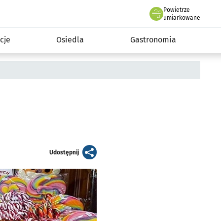
Powietrze
we Wrocławiu
 mieszkańca
umiarkowane
cje
Osiedla
Gastronomia
artykuł
Udostępnij