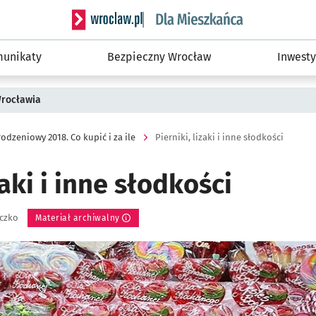
Serwis informacyjny wroclaw.pl podserwis: Dla
unikaty
Bezpieczny Wrocław
Inwesty
Wrocławia
dzeniowy 2018. Co kupić i za ile
Pierniki, lizaki i inne słodkości
zaki i inne słodkości
iczko
Materiał archiwalny