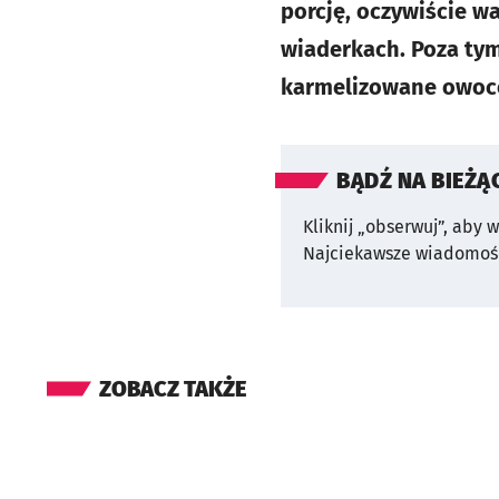
porcję, oczywiście wa
wiaderkach. Poza tym
karmelizowane owoce 
BĄDŹ NA BIEŻĄ
Kliknij „obserwuj”, aby 
Najciekawsze wiadomośc
ZOBACZ TAKŻE