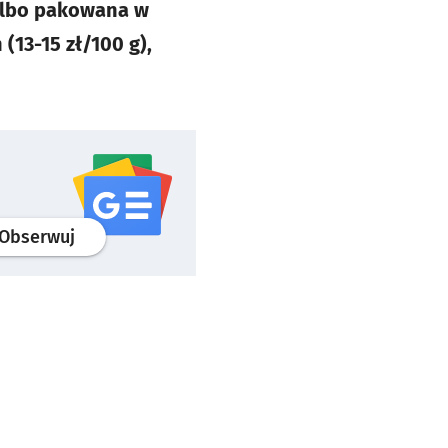
 albo pakowana w
(13-15 zł/100 g),
profil
google news
serwisu wroclaw.pl
Obserwuj