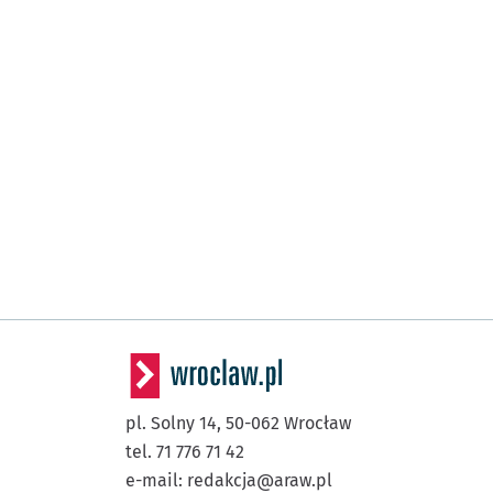
pl. Solny 14,
50-062
Wrocław
tel. 71 776 71 42
e-mail:
redakcja@araw.pl