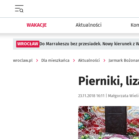
Menu główne portalu wroclaw.pl
WAKACJE
Aktualności
Kom
WROCŁAW
Do Marrakeszu bez przesiadek. Nowy kierunek z 
wroclaw.pl
Dla mieszkańca
Aktualności
Jarmark Bożonaro
Pierniki, li
Data publikacji:
Autor:
23.11.2018 16:11 |
Małgorzata Wiel
Kliknij, aby powiększyć