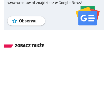
www.wroclaw.pl znajdziesz w Google News!
profil
google news
serwisu wroclaw
Obserwuj
ZOBACZ TAKŻE