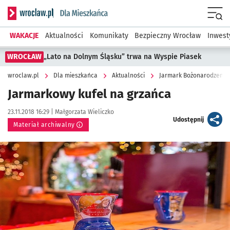
Serwis informacyjny wroclaw.pl podserwis: Dla mieszkańca
Menu
WAKACJE
Aktualności
Komunikaty
Bezpieczny Wrocław
Inwest
WROCŁAW
„Lato na Dolnym Śląsku” trwa na Wyspie Piasek
wroclaw.pl
Dla mieszkańca
Aktualności
Jarmark Bożonarodzeniowy
Jarmarkowy kufel na grzańca
Data publikacji:
Autor:
23.11.2018 16:29 |
Małgorzata Wieliczko
artykuł
Udostępnij
Materiał archiwalny
Kliknij, aby powiększyć