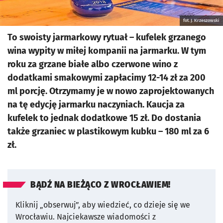
fot. J. Krzeszowski
To swoisty jarmarkowy rytuał – kufelek grzanego
wina wypity w miłej kompanii na jarmarku. W tym
roku za grzane białe albo czerwone wino z
dodatkami smakowymi zapłacimy 12-14 zł za 200
ml porcję. Otrzymamy je w nowo zaprojektowanych
na tę edycję jarmarku naczyniach. Kaucja za
kufelek to jednak dodatkowe 15 zł. Do dostania
także grzaniec w plastikowym kubku – 180 ml za 6
zł.
BĄDŹ NA BIEŻĄCO Z WROCŁAWIEM!
Kliknij „obserwuj”, aby wiedzieć, co dzieje się we
Wrocławiu.
Najciekawsze wiadomości z