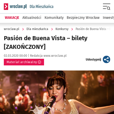
Serwis informacyjny wroclaw.pl podserwis: Dla mieszkańca
Menu
WAKACJE
Aktualności
Komunikaty
Bezpieczny Wrocław
Inwest
wroclaw.pl
Dla mieszkańca
Konkursy
Pasión de Buena Vista – bi
Pasión de Buena Vista – bilety
[ZAKOŃCZONY]
Data publikacji:
Autor:
02.03.2020 00:00 |
Redakcja www.wroclaw.pl
artykuł
Udostępnij
Materiał archiwalny
Kliknij, aby powiększyć