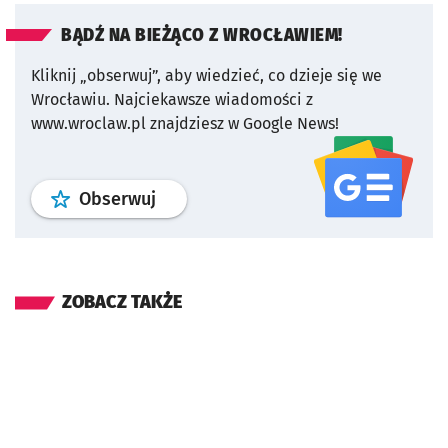
BĄDŹ NA BIEŻĄCO Z WROCŁAWIEM!
Kliknij „obserwuj”, aby wiedzieć, co dzieje się we
Wrocławiu.
Najciekawsze wiadomości z
www.wroclaw.pl znajdziesz w Google News!
profil
google news
serwisu wroclaw
Obserwuj
ZOBACZ TAKŻE