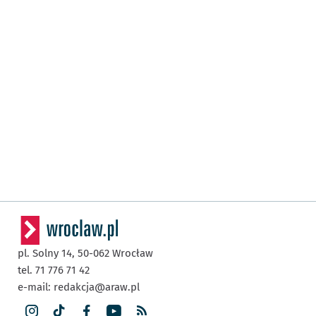
pl. Solny 14,
50-062
Wrocław
tel. 71 776 71 42
e-mail:
redakcja@araw.pl