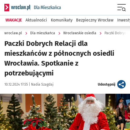
Serwis informacyjny wroclaw.pl podserwis: Dla mieszkańca
Menu
WAKACJE
Aktualności
Komunikaty
Bezpieczny Wrocław
Inwest
wroclaw.pl
Dla mieszkańca
Wrocławskie osiedla
Paczki Dobrych 
Paczki Dobrych Relacji dla
mieszkańców z północnych osiedli
Wrocławia. Spotkanie z
potrzebującymi
Data publikacji:
Autor:
artykuł
10.12.2024 17:55 |
Nadia Szagdaj
Udostępnij
Kliknij, aby zobaczyć galerię