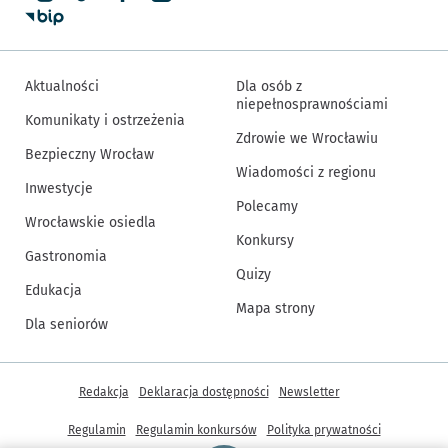
Aktualności
Dla osób z
niepełnosprawnościami
Komunikaty i ostrzeżenia
Zdrowie we Wrocławiu
Bezpieczny Wrocław
Wiadomości z regionu
Inwestycje
Polecamy
Wrocławskie osiedla
Konkursy
Gastronomia
Quizy
Edukacja
Mapa strony
Dla seniorów
Inne informacje
Redakcja
Deklaracja dostępności
Newsletter
Regulamin
Regulamin konkursów
Polityka prywatności