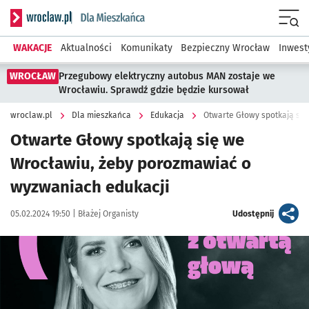
Serwis informacyjny wroclaw.pl podserwis: Dla mieszkańca
Menu
WAKACJE
Aktualności
Komunikaty
Bezpieczny Wrocław
Inwest
WROCŁAW
Przegubowy elektryczny autobus MAN zostaje we
Wrocławiu. Sprawdź gdzie będzie kursował
wroclaw.pl
Dla mieszkańca
Edukacja
Otwarte Głowy spotkają się we
Wrocławiu, żeby porozmawiać o
wyzwaniach edukacji
Data publikacji:
Autor:
artykuł
05.02.2024 19:50 |
Błażej Organisty
Udostępnij
Kliknij, aby powiększyć