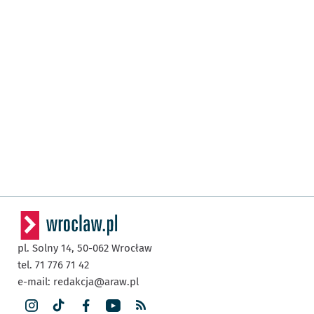
pl. Solny 14,
50-062
Wrocław
tel. 71 776 71 42
e-mail:
redakcja@araw.pl