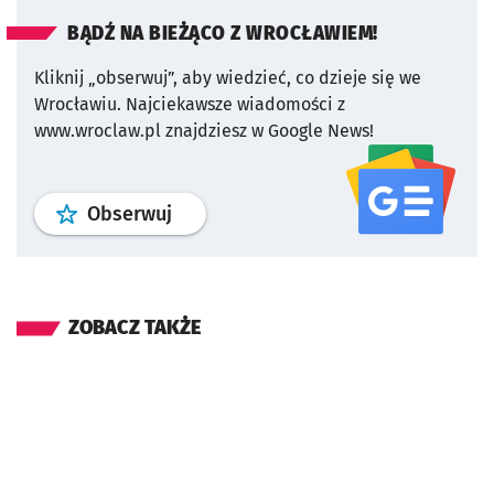
BĄDŹ NA BIEŻĄCO Z WROCŁAWIEM!
Kliknij „obserwuj”, aby wiedzieć, co dzieje się we
Wrocławiu.
Najciekawsze wiadomości z
www.wroclaw.pl znajdziesz w Google News!
profil
google news
serwisu wroclaw
Obserwuj
ZOBACZ TAKŻE