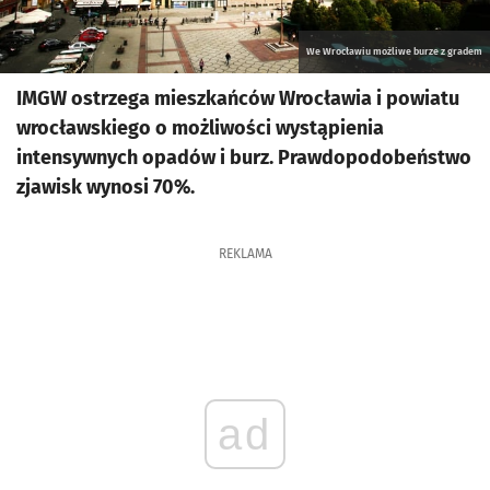
We Wrocławiu możliwe burze z gradem
IMGW ostrzega mieszkańców Wrocławia i powiatu
wrocławskiego o możliwości wystąpienia
intensywnych opadów i burz. Prawdopodobeństwo
zjawisk wynosi 70%.
REKLAMA
ad