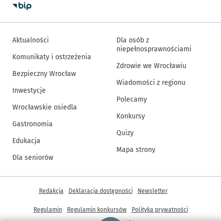
Aktualności
Dla osób z
niepełnosprawnościami
Komunikaty i ostrzeżenia
Zdrowie we Wrocławiu
Bezpieczny Wrocław
Wiadomości z regionu
Inwestycje
Polecamy
Wrocławskie osiedla
Konkursy
Gastronomia
Quizy
Edukacja
Mapa strony
Dla seniorów
Inne informacje
Redakcja
Deklaracja dostępności
Newsletter
Regulamin
Regulamin konkursów
Polityka prywatności