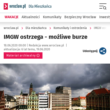
Serwis informacyjny wroclaw.pl podserwis: Dla mieszkańca
Menu
WAKACJE
Aktualności
Komunikaty
Bezpieczny Wrocław
Inwest
wroclaw.pl
Dla mieszkańca
Komunikaty i ostrzeżenia
IMGW ostrze
IMGW ostrzega - możliwe burze
Data publikacji:
Autor:
18.06.2020 00:00 |
Redakcja www.wroclaw.pl
|
aktualizacja:
6 lat temu, 19.06.2020
artykuł
Udostępnij
Materiał archiwalny
Kliknij, aby powiększyć