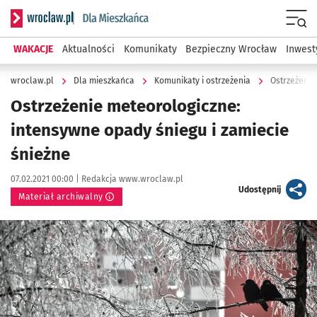
Serwis informacyjny wroclaw.pl podserwis: Dla mieszkańca
Menu
WAKACJE
Aktualności
Komunikaty
Bezpieczny Wrocław
Inwest
wroclaw.pl
Dla mieszkańca
Komunikaty i ostrzeżenia
Ostrzeżenie
Ostrzeżenie meteorologiczne:
intensywne opady śniegu i zamiecie
śnieżne
Data publikacji:
Autor:
07.02.2021 00:00 |
Redakcja www.wroclaw.pl
artykuł
Udostępnij
Materiał archiwalny
Kliknij, aby powiększyć