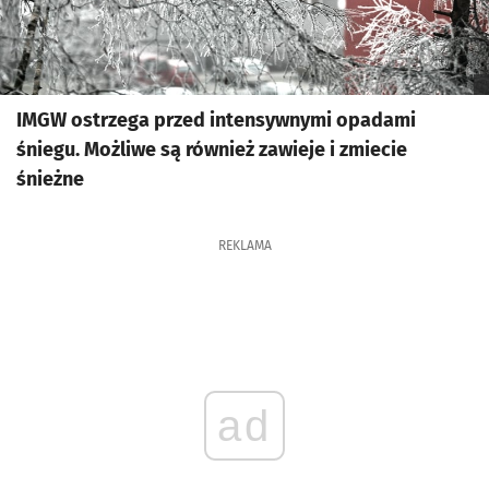
IMGW ostrzega przed intensywnymi opadami
śniegu. Możliwe są również zawieje i zmiecie
śnieżne
REKLAMA
ad