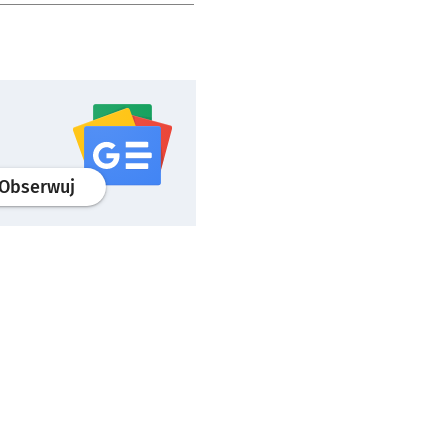
profil
google news
serwisu wroclaw.pl
Obserwuj