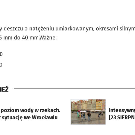
 deszczu o natężeniu umiarkowanym, okresami silny
5 mm do 40 mm.
Ważne:
00
0
IEŻ
rcie
otworzy się w nowej karci
 poziom wody w rzekach.
Intensywn
 sytuację we Wrocławiu
[23 SIERPN