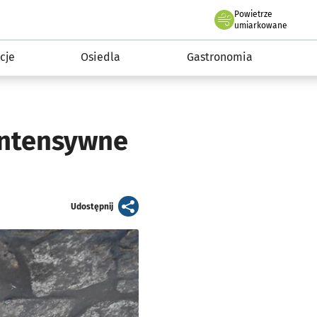
Powietrze
we Wrocławiu
 mieszkańca
umiarkowane
cje
Osiedla
Gastronomia
intensywne
artykuł
Udostępnij