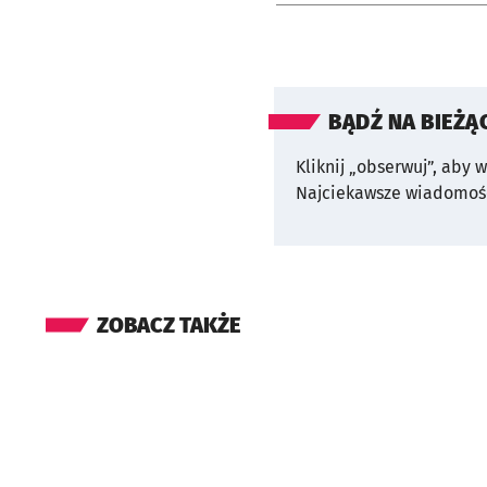
BĄDŹ NA BIEŻĄ
Kliknij „obserwuj”, aby 
Najciekawsze wiadomośc
ZOBACZ TAKŻE