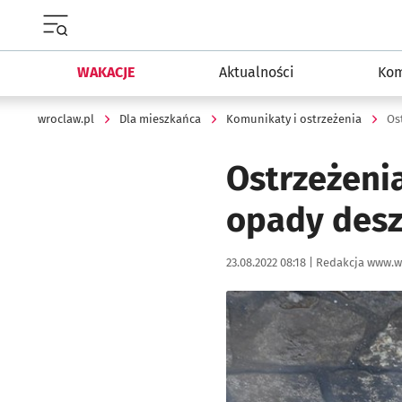
Menu główne portalu wroclaw.pl
WAKACJE
Aktualności
Kom
wroclaw.pl
Dla mieszkańca
Komunikaty i ostrzeżenia
Ostrzeżeni
opady desz
Data publikacji:
Autor:
23.08.2022 08:18 |
Redakcja www.w
Kliknij, aby powiększyć