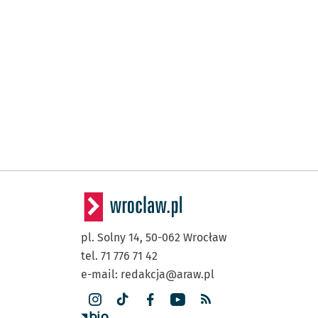
pl. Solny 14,
50-062
Wrocław
tel. 71 776 71 42
e-mail:
redakcja@araw.pl