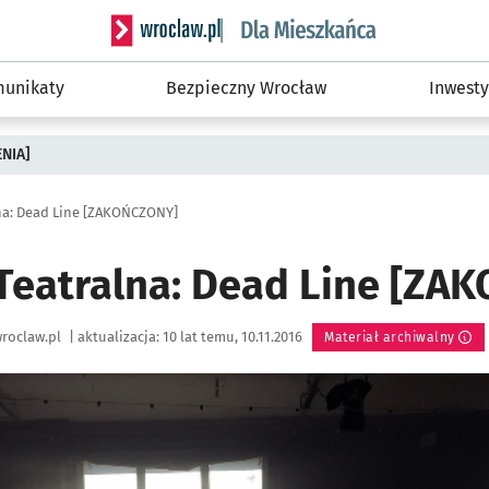
Serwis informacyjny wroclaw.pl podserwis: Dla
unikaty
Bezpieczny Wrocław
Inwesty
ENIA]
na: Dead Line [ZAKOŃCZONY]
Teatralna: Dead Line [ZA
roclaw.pl
|
aktualizacja:
10 lat temu, 10.11.2016
Materiał archiwalny