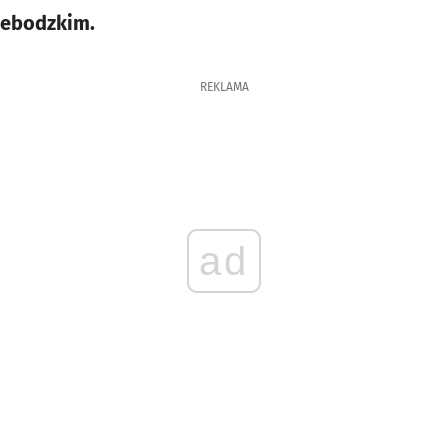
iebodzkim.
REKLAMA
ad