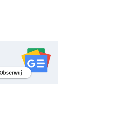
profil
google news
serwisu wroclaw.pl
Obserwuj