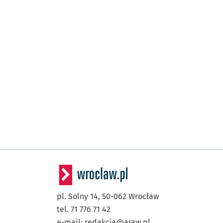
pl. Solny 14,
50-062
Wrocław
tel. 71 776 71 42
e-mail:
redakcja@araw.pl