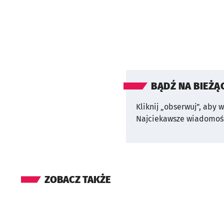
BĄDŹ NA BIEŻĄ
Kliknij „obserwuj”, aby 
Najciekawsze wiadomośc
ZOBACZ TAKŻE