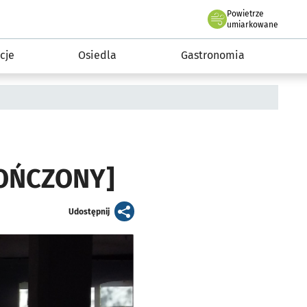
Powietrze
we Wrocławiu
 mieszkańca
umiarkowane
cje
Osiedla
Gastronomia
KOŃCZONY]
artykuł
Udostępnij