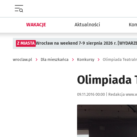
Menu główne portalu wroclaw.pl
WAKACJE
Aktualności
Kom
Z MIASTA
Wrocław na weekend 7-9 sierpnia 2026 r. [WYDARZ
wroclaw.pl
Dla mieszkańca
Konkursy
Olimpiada Teatral
Olimpiada 
Data publikacji:
Autor:
09.11.2016 00:00 |
Redakcja www.w
Kliknij, aby powiększyć