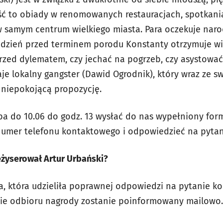
ość to obiady w renomowanych restauracjach, spotkania
 samym centrum wielkiego miasta. Para oczekuje naro
a dzień przed terminem porodu Konstanty otrzymuje w
przed dylematem, czy jechać na pogrzeb, czy asystować
e lokalny gangster (Dawid Ogrodnik), który wraz ze sw
 niepokojącą propozycję.
ba do 10.06 do godz. 13 wysłać do nas wypełniony form
 numer telefonu kontaktowego i odpowiedzieć na pyta
reżyserował Artur Urbański?
, która udzieliła poprawnej odpowiedzi na pytanie k
asie odbioru nagrody zostanie poinformowany mailowo.