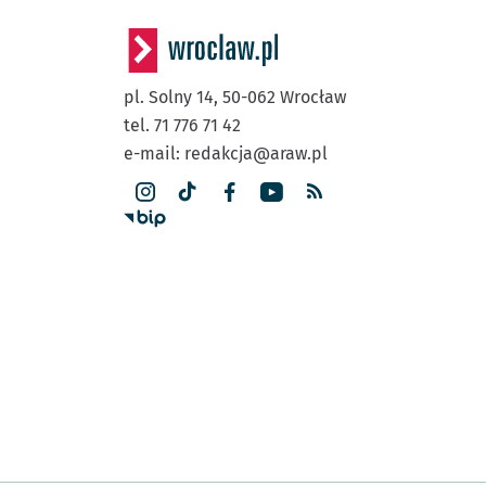
pl. Solny 14,
50-062
Wrocław
tel. 71 776 71 42
e-mail:
redakcja@araw.pl