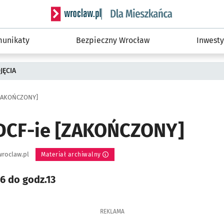
Serwis informacyjny wroclaw.pl podserwis: Dla
unikaty
Bezpieczny Wrocław
Inwesty
JĘCIA
 [ZAKOŃCZONY]
 DCF-ie [ZAKOŃCZONY]
roclaw.pl
Materiał archiwalny
6 do godz.13
REKLAMA