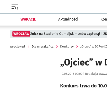
Menu główne portalu wroclaw.pl
WAKACJE
Aktualności
Kom
WROCŁAW
Znicz na Stadionie Olimpijskim znów zapłonął | ZD
wroclaw.pl
Dla mieszkańca
Konkursy
„Ojciec” w DCF-ie
„Ojciec” w
Data publikacji:
Autor:
10.06.2016 00:00 |
Redakcja www.w
Konkurs trwa do 10.0