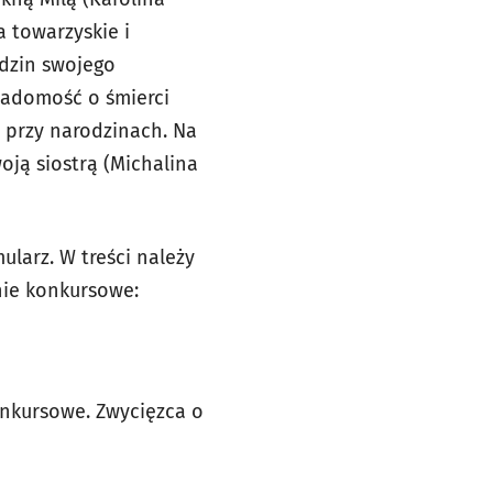
 towarzyskie i
dzin swojego
iadomość o śmierci
 przy narodzinach. Na
oją siostrą (Michalina
ularz. W treści należy
nie konkursowe:
onkursowe. Zwycięzca o