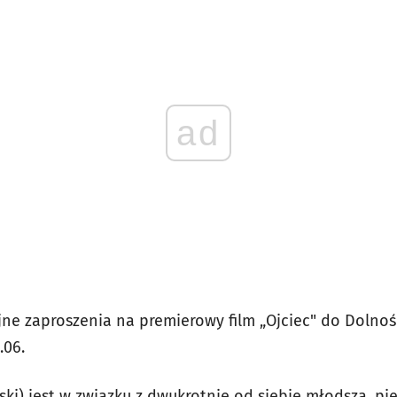
ad
e zaproszenia na premierowy film „Ojciec" do Dolno
.06.
ki) jest w związku z dwukrotnie od siebie młodszą, pię