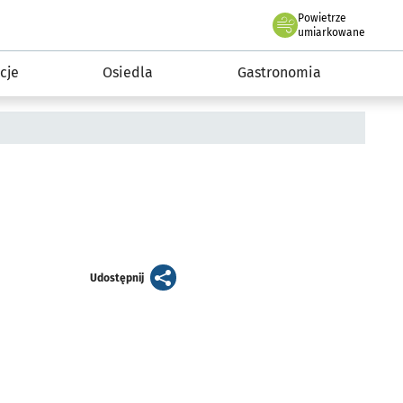
Powietrze
we Wrocławiu
 mieszkańca
umiarkowane
cje
Osiedla
Gastronomia
artykuł
Udostępnij