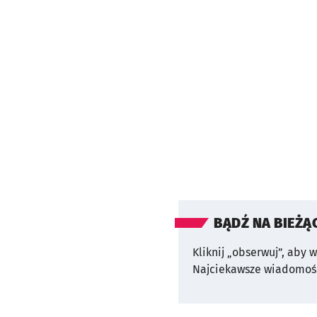
BĄDŹ NA BIEŻĄ
Kliknij „obserwuj”, aby 
Najciekawsze wiadomośc