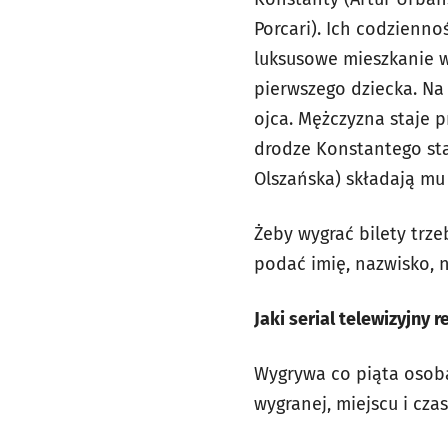
Porcari). Ich codzienn
luksusowe mieszkanie w
pierwszego dziecka. N
ojca. Mężczyzna staje 
drodze Konstantego staj
Olszańska) składają mu
Żeby wygrać bilety trze
podać imię, nazwisko,
Jaki serial telewizyjny 
Wygrywa co piąta osoba
wygranej, miejscu i cz