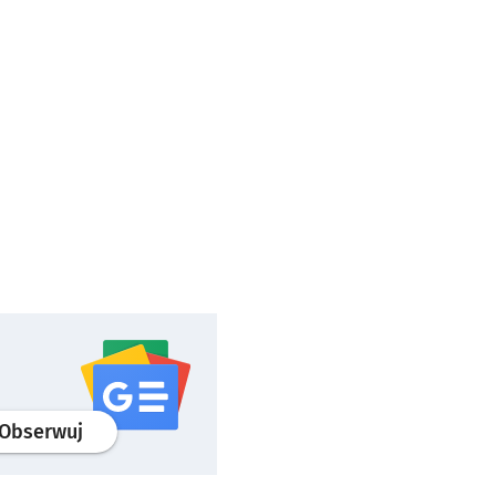
profil
google news
serwisu wroclaw.pl
Obserwuj