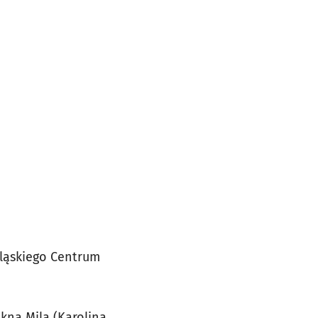
śląskiego Centrum
kną Milą (Karolina