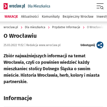
Serwis informacyjny wroclaw.pl podserwis: Dla mieszkańca
Menu
WAKACJE
Aktualności
Komunikaty
Bezpieczny Wrocław
Inwest
wroclaw.pl
Dla mieszkańca
Przydatne Informacje
O Wrocławiu
O Wrocławiu
Data publikacji:
Autor:
artykuł
25.03.2022 11:52 |
Redakcja www.wroclaw.pl
Udostępnij
Zbiór najważniejszych informacji na temat
Wrocławia, czyli co powinien wiedzieć każdy
mieszkaniec stolicy Dolnego Śląska o swoim
mieście. Historia Wrocławia, herb, kolory i miasta
partnerskie.
Informacje