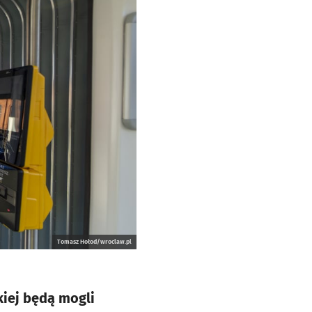
Tomasz Hołod/wroclaw.pl
kiej będą mogli