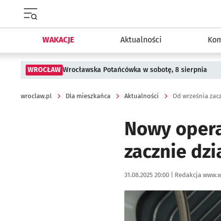
Menu główne portalu wroclaw.pl
WAKACJE
Aktualności
Kom
WROCŁAW
Wrocławska Potańcówka w sobotę, 8 sierpnia
wroclaw.pl
Dla mieszkańca
Aktualności
Od września zacz
Nowy opera
zacznie dzi
Data publikacji:
Autor:
31.08.2025 20:00 |
Redakcja www.w
Kliknij, aby powiększyć