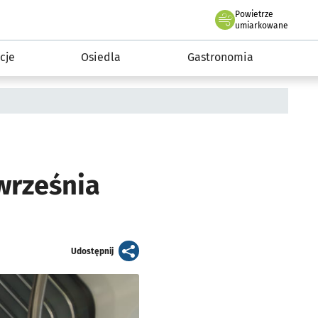
Powietrze
we Wrocławiu
 mieszkańca
umiarkowane
cje
Osiedla
Gastronomia
września
artykuł
Udostępnij