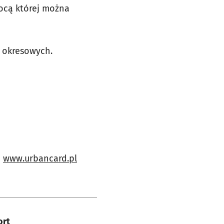
mocą której można
 okresowych.
e
www.urbancard.pl
ort