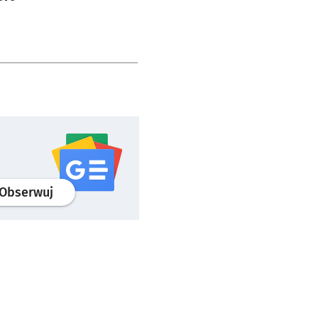
profil
google news
serwisu wroclaw.pl
Obserwuj