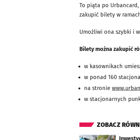
To piąta po Urbancard,
zakupić bilety w rama
Umożliwi ona szybki i 
Bilety można zakupić ró
w kasownikach umies
w ponad 160 stacjon
na stronie
www.urban
w stacjonarnych punk
ZOBACZ RÓWN
otworzy się w nowej karcie
Inwesty