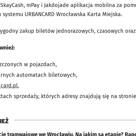
 SkayCash, mPay i Jakdojade aplikacja mobilna za po
ch systemu URBANCARD Wrocławska Karta Miejska.
wygodny zakup biletów jednorazowych, czasowych oraz
wnież:
zczonych w pojazdach,
arnych automatach biletowych,
card.pl
,
tach sprzedaży, których adresy znajdują się na stroni
IEŻ
cje tramwajowe we Wrocławiu. Na jakim są etapie? Rap