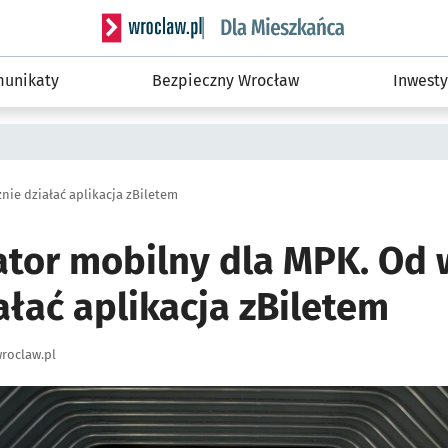
Serwis informacyjny wroclaw.pl podserwis: Dla
unikaty
Bezpieczny Wrocław
Inwesty
nie działać aplikacja zBiletem
tor mobilny dla MPK. Od 
ałać aplikacja zBiletem
roclaw.pl