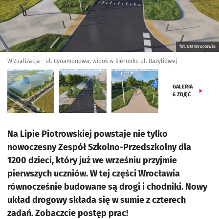
fot. UM Wrocławia
Wizualizacja - ul. Cynamonowa, widok w kierunku ul. Bazyliowej
GALERIA
6
ZDJĘĆ
Na Lipie Piotrowskiej powstaje nie tylko
nowoczesny Zespół Szkolno-Przedszkolny dla
1200 dzieci, który już we wrześniu przyjmie
pierwszych uczniów. W tej części Wrocławia
równocześnie budowane są drogi i chodniki. Nowy
układ drogowy składa się w sumie z czterech
zadań. Zobaczcie postęp prac!