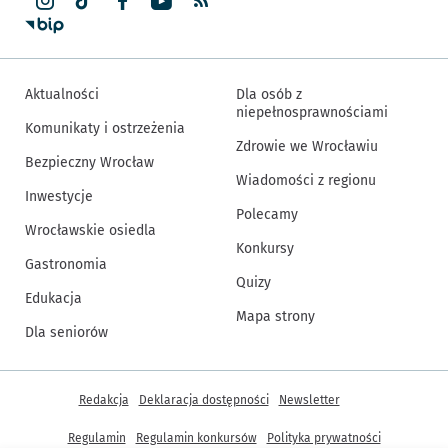
Aktualności
Dla osób z
niepełnosprawnościami
Komunikaty i ostrzeżenia
Zdrowie we Wrocławiu
Bezpieczny Wrocław
Wiadomości z regionu
Inwestycje
Polecamy
Wrocławskie osiedla
Konkursy
Gastronomia
Quizy
Edukacja
Mapa strony
Dla seniorów
Inne informacje
Redakcja
Deklaracja dostępności
Newsletter
Regulamin
Regulamin konkursów
Polityka prywatności