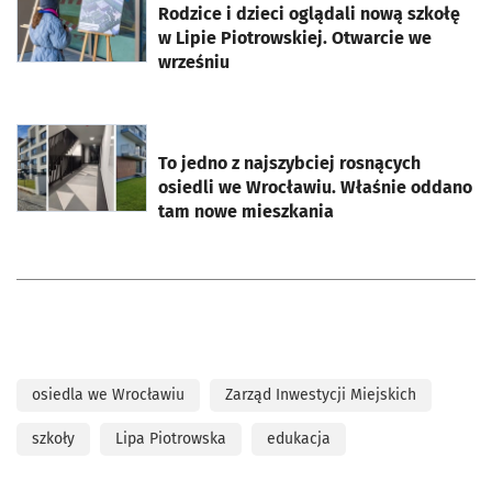
Rodzice i dzieci oglądali nową szkołę
w Lipie Piotrowskiej. Otwarcie we
wrześniu
otworzy się w nowej karcie
To jedno z najszybciej rosnących
osiedli we Wrocławiu. Właśnie oddano
tam nowe mieszkania
osiedla we Wrocławiu
Zarząd Inwestycji Miejskich
szkoły
Lipa Piotrowska
edukacja