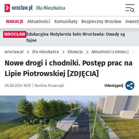
Serwis informacyjny wroclaw.pl podserwis: Dla mieszkańca
Menu
WAKACJE
Aktualności
Komunikaty
Bezpieczny Wrocław
Inwest
WROCŁAW
Edukacyjna Motylarnia koło Wrocławia: Owady są
fajne
wroclaw.pl
Dla mieszkańca
Edukacja
Aktualności z edukacji
Nowe drogi i chodniki. Postęp prac na
Lipie Piotrowskiej [ZDJĘCIA]
Data publikacji:
Autor:
artykuł
06.06.2024 16:57 |
Paulina Krawczyk
Udostępnij
Kliknij, aby zobaczyć galerię
Kliknij, aby powiększyć