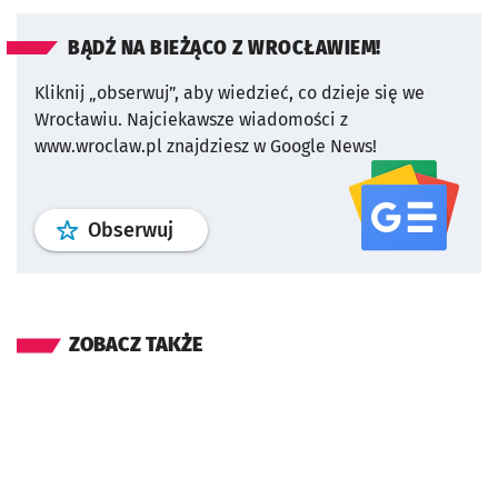
BĄDŹ NA BIEŻĄCO Z WROCŁAWIEM!
Kliknij „obserwuj”, aby wiedzieć, co dzieje się we
Wrocławiu.
Najciekawsze wiadomości z
www.wroclaw.pl znajdziesz w Google News!
profil
google news
serwisu wroclaw
Obserwuj
ZOBACZ TAKŻE