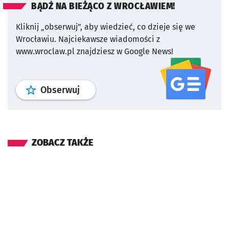
BĄDŹ NA BIEŻĄCO Z WROCŁAWIEM!
Kliknij „obserwuj”, aby wiedzieć, co dzieje się we
Wrocławiu.
Najciekawsze wiadomości z
www.wroclaw.pl znajdziesz w Google News!
profil
google news
serwisu wroclaw
Obserwuj
ZOBACZ TAKŻE