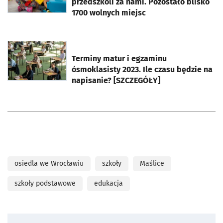
przedszkoli za nami. Pozostało blisko
1700 wolnych miejsc
otworzy się w nowej karcie
Terminy matur i egzaminu
ósmoklasisty 2023. Ile czasu będzie na
napisanie? [SZCZEGÓŁY]
osiedla we Wrocławiu
szkoły
Maślice
szkoły podstawowe
edukacja