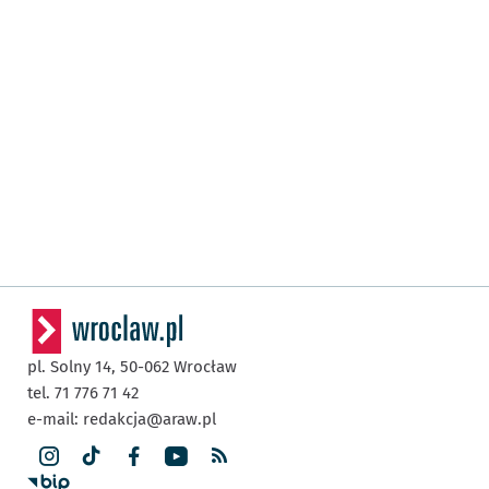
pl. Solny 14,
50-062
Wrocław
tel. 71 776 71 42
e-mail:
redakcja@araw.pl