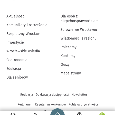
Aktualności
Dla osób z
niepełnosprawnościami
Komunikaty i ostrzeżenia
Zdrowie we Wrocławiu
Bezpieczny Wrocław
Wiadomości z regionu
Inwestycje
Polecamy
Wrocławskie osiedla
Konkursy
Gastronomia
Quizy
Edukacja
Mapa strony
Dla seniorów
Inne informacje
Redakcja
Deklaracja dostępności
Newsletter
Regulamin
Regulamin konkursów
Polityka prywatności
Strona główna - wroclaw.pl
Ustawienia cookies