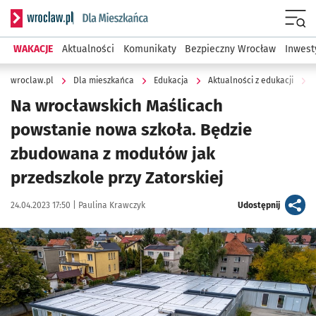
Serwis informacyjny wroclaw.pl podserwis: Dla mieszkańca
Menu
WAKACJE
Aktualności
Komunikaty
Bezpieczny Wrocław
Inwest
wroclaw.pl
Dla mieszkańca
Edukacja
Aktualności z edukacji
Na wrocławskich Maślicach
powstanie nowa szkoła. Będzie
zbudowana z modułów jak
przedszkole przy Zatorskiej
Data publikacji:
Autor:
artykuł
24.04.2023 17:50 |
Paulina Krawczyk
Udostępnij
Kliknij, aby powiększyć