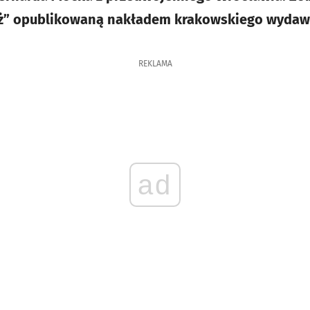
óż” opublikowaną nakładem krakowskiego wydaw
REKLAMA
ad