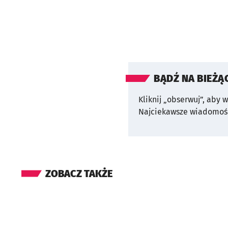
BĄDŹ NA BIEŻĄ
Kliknij „obserwuj”, aby 
Najciekawsze wiadomośc
ZOBACZ TAKŻE