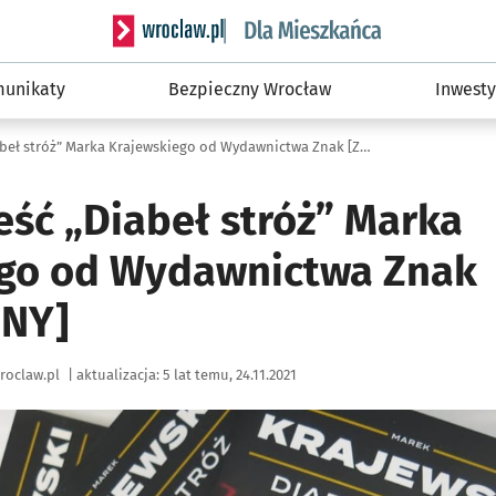
Serwis informacyjny wroclaw.pl podserwis: Dla
unikaty
Bezpieczny Wrocław
Inwesty
Nowa powieść „Diabeł stróż” Marka Krajewskiego od Wydawnictwa Znak [ZAKOŃCZONY]
ść „Diabeł stróż” Marka
go od Wydawnictwa Znak
NY]
roclaw.pl
|
aktualizacja:
5 lat temu, 24.11.2021