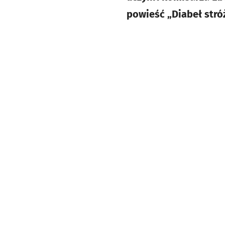
powieść „Diabeł str