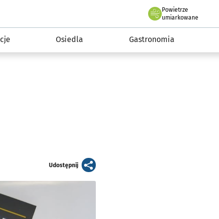
Powietrze
we Wrocławiu
 mieszkańca
umiarkowane
cje
Osiedla
Gastronomia
artykuł
Udostępnij