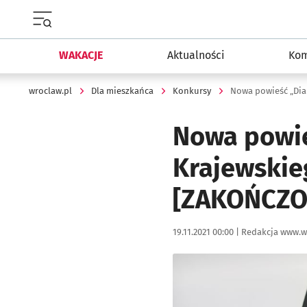
Menu główne portalu wroclaw.pl
WAKACJE
Aktualności
Kom
wroclaw.pl
Dla mieszkańca
Konkursy
Nowa powie
Krajewskie
[ZAKOŃCZO
Data publikacji:
Autor:
19.11.2021 00:00 |
Redakcja www.w
Kliknij, aby powiększyć