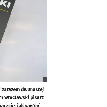
i zarazem dwunastej
m wrocławski pisarz
aczcie, jak wygrać