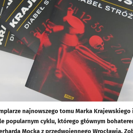
mplarze najnowszego tomu Marka Krajewskiego 
kle popularnym cyklu, którego głównym bohatere
erharda Mocka z przedwojennego Wrocławia. Zob