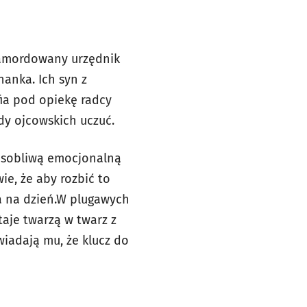
 zamordowany urzędnik
hanka. Ich syn z
ia pod opiekę radcy
y ojcowskich uczuć.
osobliwą emocjonalną
e, że aby rozbić to
ia na dzień.W plugawych
taje twarzą w twarz z
iadają mu, że klucz do