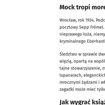
Mock tropi mor
Wrocław, rok 1934. Pod
pocztowy Sepp Frömel. 
nieprawego łoża, niemy
kryminalnego Eberhard
Śledztwo w sprawie dw
więzią, opartą na wspó
tajne stowarzyszenie, m
lupanarach, eleganckic
mrocznymi żądzami i wł
zagadki może mieć tylk
Jak wygrać ksią