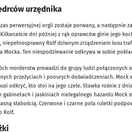
edrców urzędnika
czas perwersyjnej orgii zostaje porwany, a następnie
Kilkanaście dni później z rąk oprawców ginie jego koc
, niepełnosprawny Rolf dziwnym zrządzeniem losu traf
a Mocka. Ten niespodziewanie odkrywa w sobie pokład
óch morderstw prowadzi do grupy ludzi połączonych 
lnych przeżyciach i ponurych doświadczeniach. Mock wi
usi odkryć, kto stoi na jego czele. Stawka rośnie z dn
h gabinetach i jaskiniach nielegalnego hazardu Mock s
asną słabością. Czerwone i czarne pola ruletki podpow
o Rolf.
żki