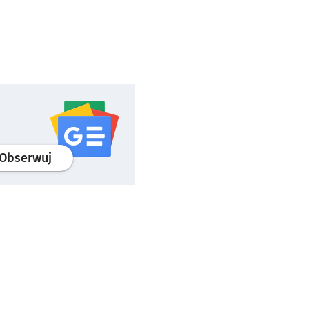
profil
google news
serwisu wroclaw.pl
Obserwuj