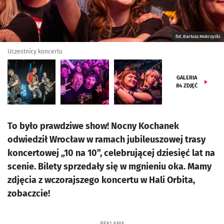
fot. Bartosz Mokrzycki
Uczestnicy koncertu
GALERIA
84
ZDJĘĆ
To było prawdziwe show! Nocny Kochanek
odwiedził Wrocław w ramach jubileuszowej trasy
koncertowej „10 na 10”, celebrującej dziesięć lat na
scenie. Bilety sprzedały się w mgnieniu oka. Mamy
zdjęcia z wczorajszego koncertu w Hali Orbita,
zobaczcie!