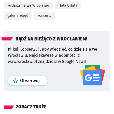
wydarzenia we Wrocławiu
Hala Orbita
galeria zdjęć
koncerty
BĄDŹ NA BIEŻĄCO Z WROCŁAWIEM!
Kliknij „obserwuj”, aby wiedzieć, co dzieje się we
Wrocławiu.
Najciekawsze wiadomości z
www.wroclaw.pl znajdziesz w Google News!
profil
google news
serwisu wroclaw
Obserwuj
ZOBACZ TAKŻE