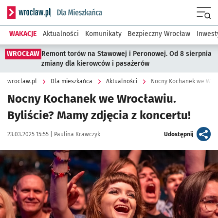
Serwis informacyjny wroclaw.pl podserwis: Dla mieszkańca
Menu
WAKACJE
Aktualności
Komunikaty
Bezpieczny Wrocław
Inwest
WROCŁAW
Remont torów na Stawowej i Peronowej. Od 8 sierpnia
zmiany dla kierowców i pasażerów
wroclaw.pl
Dla mieszkańca
Aktualności
Nocny Kochanek we Wrocł
Nocny Kochanek we Wrocławiu.
Byliście? Mamy zdjęcia z koncertu!
Data publikacji:
Autor:
artykuł
23.03.2025 15:55 |
Paulina Krawczyk
Udostępnij
Kliknij, aby zobaczyć galerię