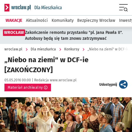
Serwis informacyjny wroclaw.pl podserwis: Dla mieszkańca
Menu
WAKACJE
Aktualności
Komunikaty
Bezpieczny Wrocław
Inwest
WROCŁAW
Zakończenie remontu przystanku "pl. Jana Pawła II".
Autobusy będą się tam znowu zatrzymywać
wroclaw.pl
Dla mieszkańca
Konkursy
„Niebo na ziemi" w DCF-ie
„Niebo na ziemi" w DCF-ie
[ZAKOŃCZONY]
Data publikacji:
Autor:
05.05.2016 00:00 |
Redakcja www.wroclaw.pl
artykuł
Udostępnij
Materiał archiwalny
Kliknij, aby powiększyć