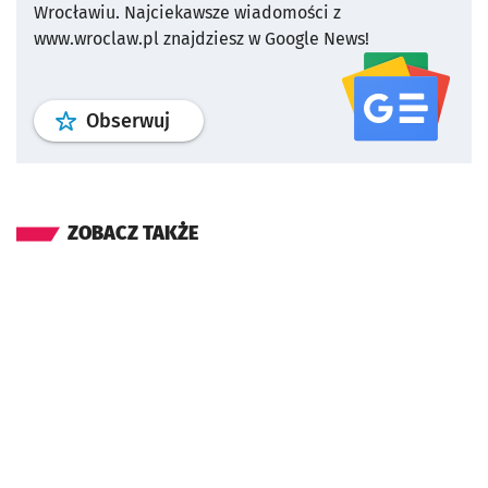
Wrocławiu.
Najciekawsze wiadomości z
www.wroclaw.pl znajdziesz w Google News!
profil
google news
serwisu wroclaw
Obserwuj
ZOBACZ TAKŻE