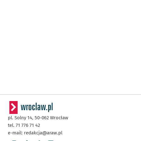
pl. Solny 14,
50-062
Wrocław
tel. 71 776 71 42
e-mail:
redakcja@araw.pl