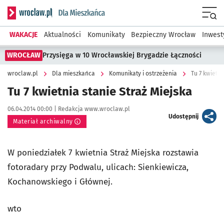
Serwis informacyjny wroclaw.pl podserwis: Dla mieszkańca
Menu
WAKACJE
Aktualności
Komunikaty
Bezpieczny Wrocław
Inwest
WROCŁAW
Przysięga w 10 Wrocławskiej Brygadzie Łączności
wroclaw.pl
Dla mieszkańca
Komunikaty i ostrzeżenia
Tu 7 kwietni
Tu 7 kwietnia stanie Straż Miejska
Data publikacji:
Autor:
06.04.2014 00:00 |
Redakcja www.wroclaw.pl
artykuł
Udostępnij
Materiał archiwalny
W poniedziałek 7 kwietnia Straż Miejska rozstawia
fotoradary przy Podwalu, ulicach: Sienkiewicza,
Kochanowskiego i Głównej.
wto