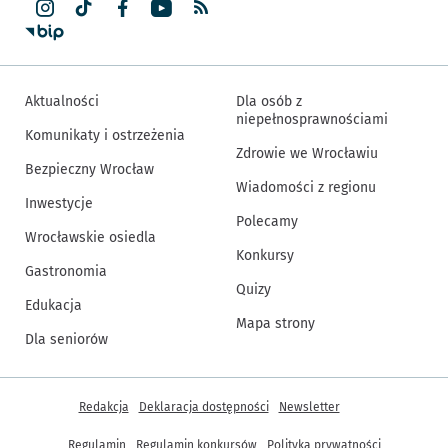
Aktualności
Dla osób z
niepełnosprawnościami
Komunikaty i ostrzeżenia
Zdrowie we Wrocławiu
Bezpieczny Wrocław
Wiadomości z regionu
Inwestycje
Polecamy
Wrocławskie osiedla
Konkursy
Gastronomia
Quizy
Edukacja
Mapa strony
Dla seniorów
Inne informacje
Redakcja
Deklaracja dostępności
Newsletter
Regulamin
Regulamin konkursów
Polityka prywatności