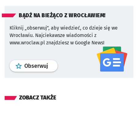
BĄDŹ NA BIEŻĄCO Z WROCŁAWIEM!
Kliknij „obserwuj”, aby wiedzieć, co dzieje się we
Wrocławiu.
Najciekawsze wiadomości z
www.wroclaw.pl znajdziesz w Google News!
profil
google news
serwisu wroclaw
Obserwuj
ZOBACZ TAKŻE