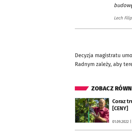
budowę 
Lech Fil
Decyzja magistratu umo
Radnym zależy, aby ter
ZOBACZ RÓWN
otworzy się w nowej karcie
Coraz tr
[CENY]
01.09.2022
|