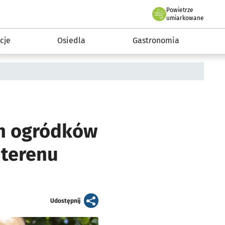
Powietrze
we Wrocławiu
 mieszkańca
umiarkowane
cje
Osiedla
Gastronomia
ch ogródków
 terenu
artykuł
Udostępnij