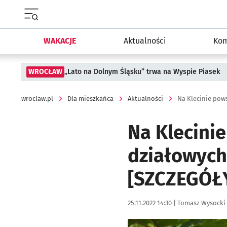
Menu główne portalu wroclaw.pl
WAKACJE
Aktualności
Kom
WROCŁAW
„Lato na Dolnym Śląsku” trwa na Wyspie Piasek
wroclaw.pl
Dla mieszkańca
Aktualności
Na Klecini
działowych!
[SZCZEGÓŁ
Data publikacji:
Autor:
25.11.2022 14:30 |
Tomasz Wysocki
Kliknij, aby powiększyć