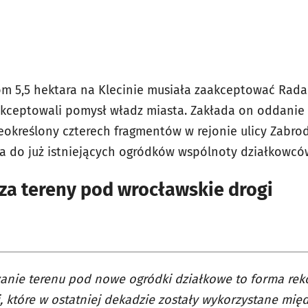
m 5,5 hektara na Klecinie musiała zaakceptować Rada
akceptowali pomysł władz miasta. Zakłada on oddanie
eokreślony czterech fragmentów w rejonie ulicy Zabrod
ega do już istniejących ogródków wspólnoty działkowców
a tereny pod wrocławskie drogi
anie terenu pod nowe ogródki działkowe to forma re
, które w ostatniej dekadzie zostały wykorzystane mię