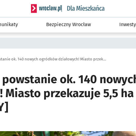
Serwis informacyjny wroclaw.pl podserwis: Dla
unikaty
Bezpieczny Wrocław
Inwesty
Na Klecinie powstanie ok. 140 nowych ogródków działowych! Miasto przekazuje 5,5 ha terenu [SZCZEGÓŁY]
e powstanie ok. 140 nowy
 Miasto przekazuje 5,5 ha
Y]