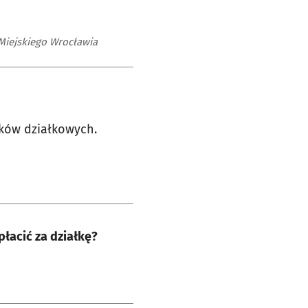
 Miejskiego Wrocławia
dków działkowych.
płacić za działkę?