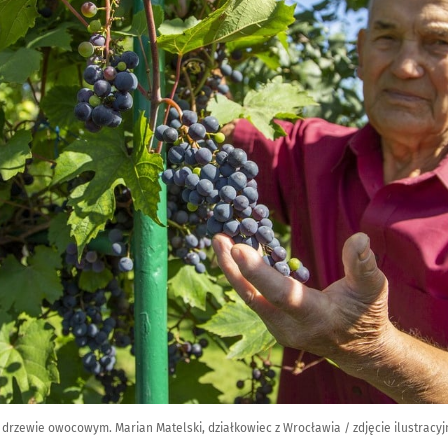
 drzewie owocowym. Marian Matelski, działkowiec z Wrocławia / zdjęcie ilustracyj