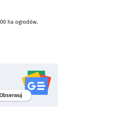
1300 ha ogrodów.
profil
google news
serwisu wroclaw.pl
Obserwuj