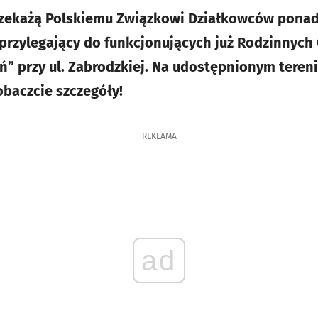
zekażą Polskiemu Związkowi Działkowców ponad 
n przylegający do funkcjonujących już Rodzinnyc
ń” przy ul. Zabrodzkiej. Na udostępnionym teren
baczcie szczegóły!
REKLAMA
ad