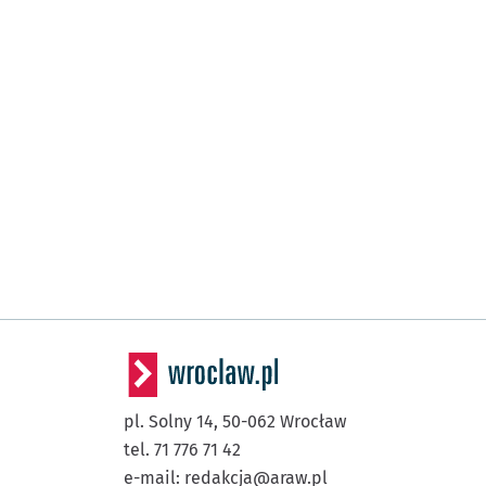
pl. Solny 14,
50-062
Wrocław
tel. 71 776 71 42
e-mail:
redakcja@araw.pl