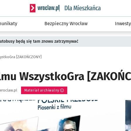
Serwis informacyjny wroclaw.pl podserwis: Dla
unikaty
Bezpieczny Wrocław
Inwesty
 Autobusy będą się tam znowu zatrzymywać
zystkoGra [ZAKOŃCZONY]
ilmu WszystkoGra [ZAKOŃ
wroclaw.pl
Materiał archiwalny