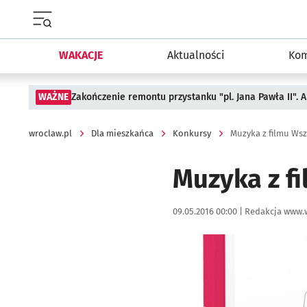
Menu główne portalu wroclaw.pl
WAKACJE
Aktualności
Kom
WAŻNE
Zakończenie remontu przystanku "pl. Jana Pawła II".
wroclaw.pl
Dla mieszkańca
Konkursy
Muzyka z filmu Ws
Muzyka z f
Data publikacji:
Autor:
09.05.2016 00:00 |
Redakcja www.
Kliknij, aby powiększyć