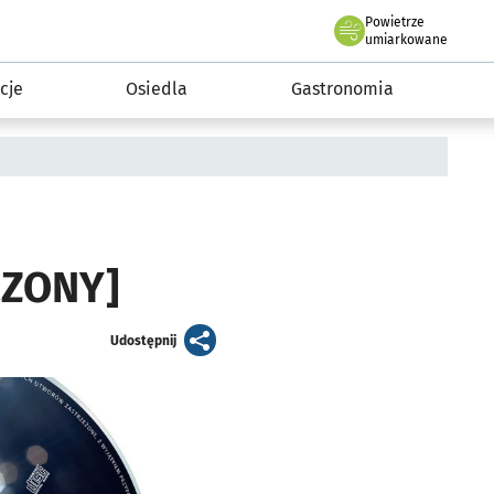
Powietrze
we Wrocławiu
 mieszkańca
umiarkowane
cje
Osiedla
Gastronomia
CZONY]
artykuł
Udostępnij