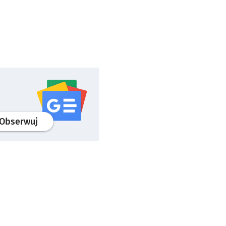
profil
google news
serwisu wroclaw.pl
Obserwuj