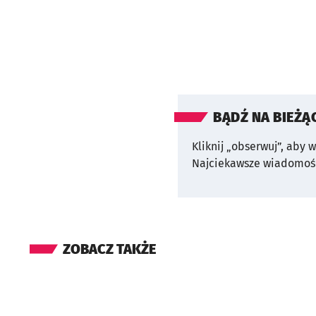
BĄDŹ NA BIEŻĄ
Kliknij „obserwuj”, aby 
Najciekawsze wiadomośc
ZOBACZ TAKŻE