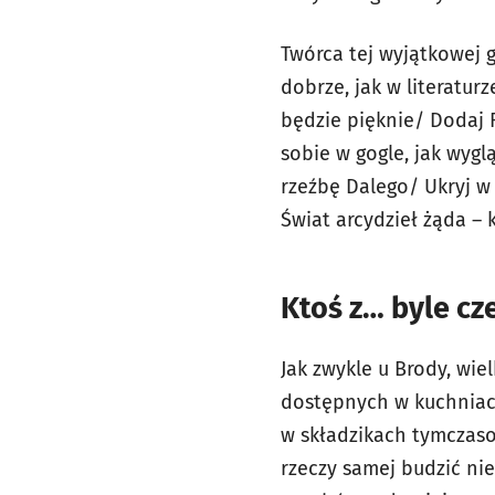
Twórca tej wyjątkowej g
dobrze, jak w literatur
będzie pięknie/ Dodaj F
sobie w gogle, jak wyg
rzeźbę Dalego/ Ukryj w
Świat arcydzieł żąda – 
Ktoś z… byle cz
Jak zwykle u Brody, wi
dostępnych w kuchniach
w składzikach tymczaso
rzeczy samej budzić ni