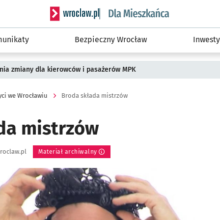
Serwis informacyjny wroclaw.pl podserwis: Dla
unikaty
Bezpieczny Wrocław
Inwesty
pnia zmiany dla kierowców i pasażerów MPK
yci we Wrocławiu
Broda składa mistrzów
da mistrzów
roclaw.pl
Materiał archiwalny