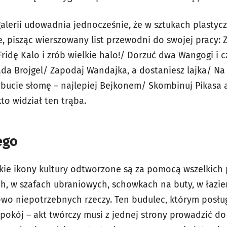
alerii udowadnia jednocześnie, że w sztukach plastycz
ze, pisząc wierszowany list przewodni do swojej pracy:
ridę Kalo i zrób wielkie halo!/ Dorzuć dwa Wangogi i c
ląda Brojgel/ Zapodaj Wandajka, a dostaniesz lajka/ N
 bucie słomę – najlepiej Bejkonem/ Skombinuj Pikasa a
kto widział ten trąba.
ego
elkie ikony kultury odtworzone są za pomocą wszelkic
, w szafach ubraniowych, schowkach na buty, w łazi
wo niepotrzebnych rzeczy. Ten budulec, którym posług
epokój – akt twórczy musi z jednej strony prowadzić d