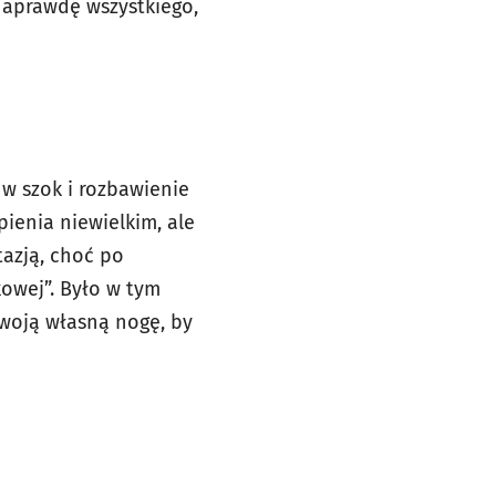
naprawdę wszystkiego,
 w szok i rozbawienie
pienia niewielkim, ale
azją, choć po
kowej”. Było w tym
woją własną nogę, by