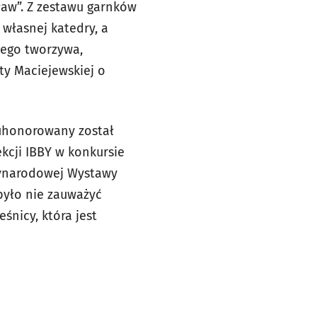
ław”. Z zestawu garnków
 własnej katedry, a
tego tworzywa,
ty Maciejewskiej o
 uhonorowany został
ekcji IBBY w konkursie
dzynarodowej Wystawy
było nie zauważyć
śnicy, która jest