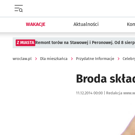
Menu główne portalu wroclaw.pl
WAKACJE
Aktualności
Kom
Z MIASTA
Remont torów na Stawowej i Peronowej. Od 8 sier
wroclaw.pl
Dla mieszkańca
Przydatne Informacje
Celebr
Broda skła
Data publikacji:
Autor:
11.12.2014 00:00 |
Redakcja www.w
Kliknij, aby powiększyć