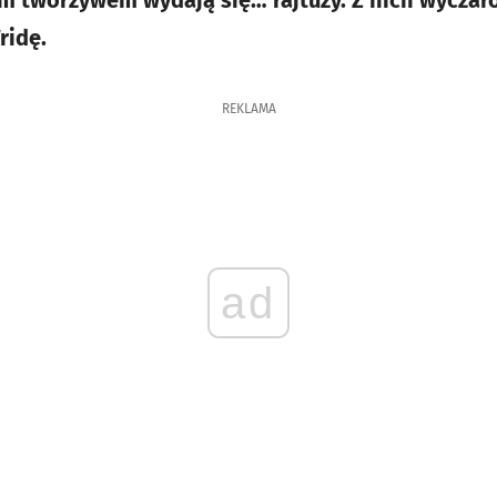
m tworzywem wydają się… rajtuzy. Z nich wyczar
ridę.
REKLAMA
ad