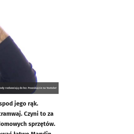
y rozbawiają do łez. Poszukajcie na Youtube!
spod jego rąk.
 tramwaj. Czyni to za
, domowych sprzętów.