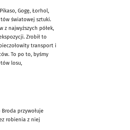
Pikaso, Gogę, Łorhol,
ntów światowej sztuki.
w z najwyższych półek,
spozycji. Zrobił to
ieczołowity transport i
ców. To po to, byśmy
ętów losu,
– Broda przywołuje
z robienia z niej