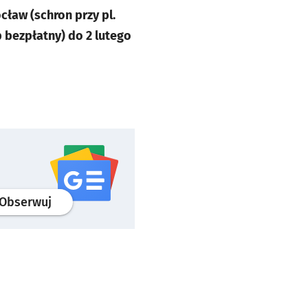
aw (schron przy pl.
p bezpłatny) do 2 lutego
profil
google news
serwisu wroclaw.pl
Obserwuj