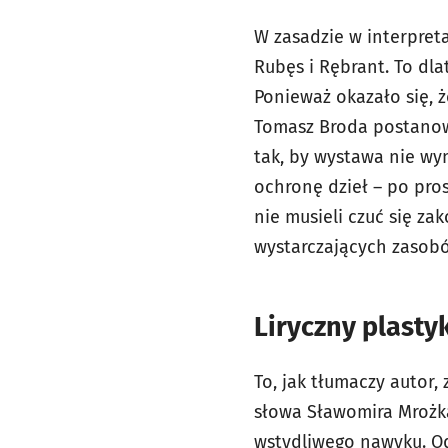
W zasadzie w interpreta
Rubęs i Rębrant. To dla
Ponieważ okazało się, 
Tomasz Broda postanowi
tak, by wystawa nie wy
ochronę dzieł – po pros
nie musieli czuć się za
wystarczających zasob
Liryczny plasty
To, jak tłumaczy autor,
słowa Sławomira Mrożka 
wstydliwego nawyku. Od