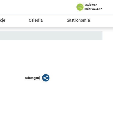
Powietrze
we Wrocławiu
 mieszkańca
umiarkowane
cje
Osiedla
Gastronomia
artykuł
Udostępnij