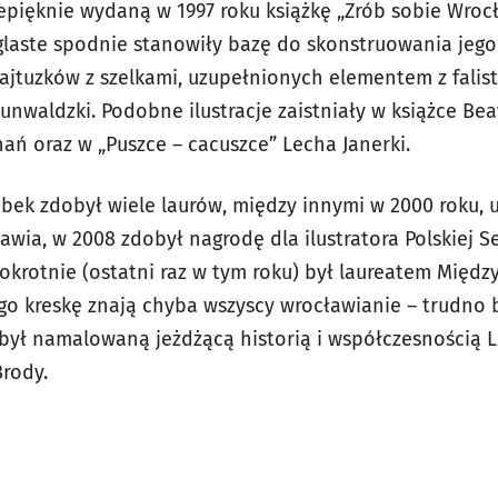
zepięknie wydaną w 1997 roku książkę „Zrób sobie Wroc
eglaste spodnie stanowiły bazę do skonstruowania jego
rajtuzków z szelkami, uzupełnionych elementem z falis
unwaldzki. Podobne ilustracje zaistniały w książce Bea
ań oraz w „Puszce – cacuszce” Lecha Janerki.
robek zdobył wiele laurów, między innymi w 2000 roku,
wia, w 2008 zdobył nagrodę dla ilustratora Polskiej S
iokrotnie (ostatni raz w tym roku) był laureatem Mię
ego kreskę znają chyba wszyscy wrocławianie – trudno 
y był namalowaną jeżdżącą historią i współczesnością Le
rody.