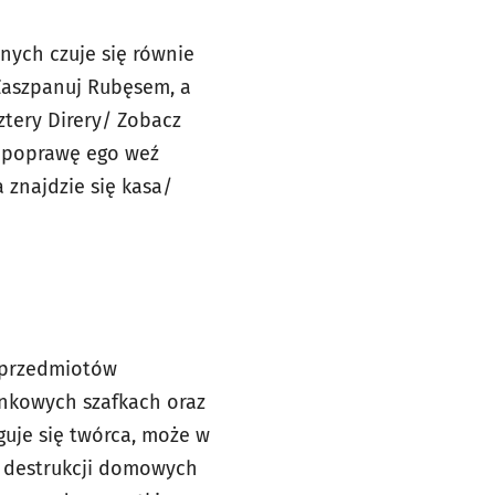
nych czuje się równie
Zaszpanuj Rubęsem, a
ztery Direry/ Zobacz
a poprawę ego weź
 znajdzie się kasa/
h przedmiotów
enkowych szafkach oraz
uje się twórca, może w
o destrukcji domowych