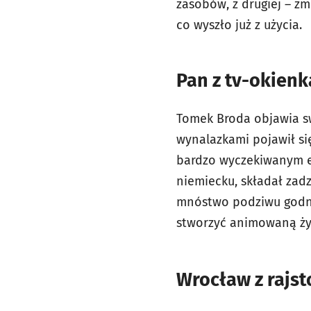
zasobów, z drugiej – z
co wyszło już z użycia.
Pan z tv-okienk
Tomek Broda objawia sw
wynalazkami pojawił się
bardzo wyczekiwanym el
niemiecku, składał zadz
mnóstwo podziwu godne
stworzyć animowaną ży
Wrocław z rajs