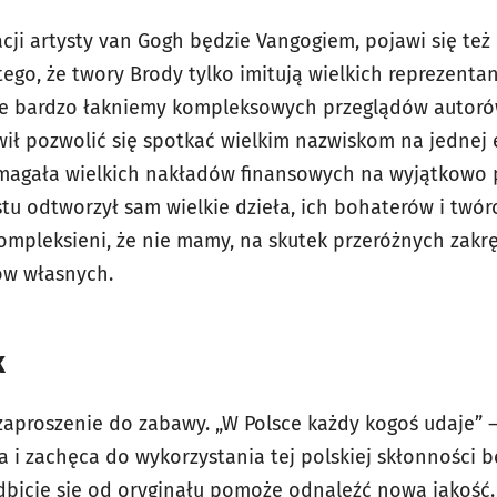
cji artysty van Gogh będzie Vangogiem, pojawi się też 
tego, że twory Brody tylko imitują wielkich reprezenta
że bardzo łakniemy kompleksowych przeglądów autoró
ł pozwolić się spotkać wielkim nazwiskom na jednej ek
magała wielkich nakładów finansowych na wyjątkowo p
tu odtworzył sam wielkie dzieła, ich bohaterów i twór
kompleksieni, że nie mamy, na skutek przeróżnych zakr
ów własnych.
k
 zaproszenie do zabawy. „W Polsce każdy kogoś udaje” 
i zachęca do wykorzystania tej polskiej skłonności be
bicie się od oryginału pomoże odnaleźć nową jakość.