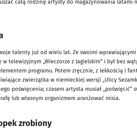
muszać całą rodzinę artysty do magazynowania latami 
a
oje talenty już od wielu lat. Ze swoimi wprawiającymi
 w telewizyjnym „Wieczorze z Jagielskim” i był bez wąt
ementem programu. Potem zręcznie, z lekkością i fant
iwiające zwierzątka w niemieckiej wersji „Ulicy Sezam
go poświęcenia; czasem artysta musiał „poświęcić” s
rafę lub własnym organizmem aranżować misia.
topek zrobiony