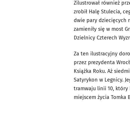
Zilustrował również pr
zrobił Halę Stulecia, c
dwie pary dziecięcych 
zamieniły się w most Gr
Dzielnicy Czterech Wyzn
Za ten ilustracyjny do
przez prezydenta Wrocła
Książka Roku. Aż siedm
Satyrykon w Legnicy. J
tramwaju linii 10, któr
miejscem życia Tomka B