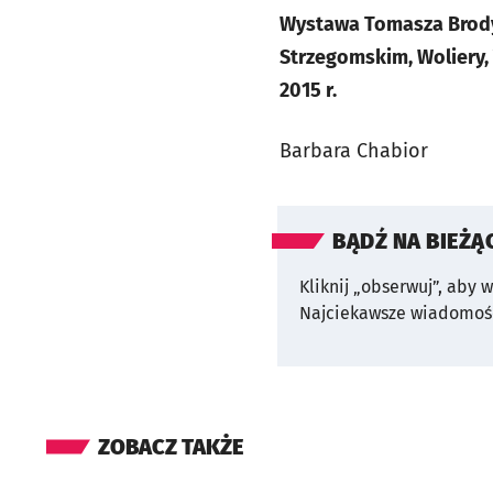
Wystawa Tomasza Brody
Strzegomskim, Woliery, 
2015 r.
Barbara Chabior
BĄDŹ NA BIEŻĄ
Kliknij „obserwuj”, aby 
Najciekawsze wiadomośc
ZOBACZ TAKŻE