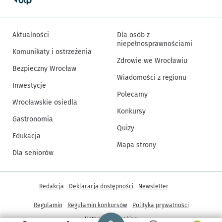
Aktualności
Dla osób z
niepełnosprawnościami
Komunikaty i ostrzeżenia
Zdrowie we Wrocławiu
Bezpieczny Wrocław
Wiadomości z regionu
Inwestycje
Polecamy
Wrocławskie osiedla
Konkursy
Gastronomia
Quizy
Edukacja
Mapa strony
Dla seniorów
Inne informacje
Redakcja
Deklaracja dostępności
Newsletter
Regulamin
Regulamin konkursów
Polityka prywatności
Strona główna - wroclaw.pl
Ustawienia cookies