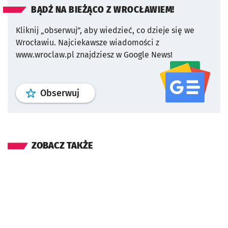
BĄDŹ NA BIEŻĄCO Z WROCŁAWIEM!
Kliknij „obserwuj”, aby wiedzieć, co dzieje się we
Wrocławiu.
Najciekawsze wiadomości z
www.wroclaw.pl znajdziesz w Google News!
profil
google news
serwisu wroclaw
Obserwuj
ZOBACZ TAKŻE