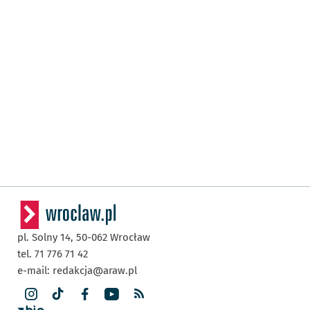
pl. Solny 14,
50-062
Wrocław
tel. 71 776 71 42
e-mail:
redakcja@araw.pl