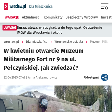
Serwis informacyjny wroclaw.pl podserwis: Dla mieszkańca
Menu
WAKACJE
Aktualności
Komunikaty
Bezpieczny Wrocław
Inwest
UWAGA!
Burza, ulewa, wiatr, grad, a do tego upał. Ostrzeżenie
IMGW dla Wrocławia i okolic
wroclaw.pl
Dla mieszkańca
Wrocławskie osiedla
Muzeum Militarne
W kwietniu otwarcie Muzeum
Militarnego Fort nr 9 na ul.
Pełczyńskiej. Jak zwiedzać?
Data publikacji:
Autor:
artykuł
22.04.2025 07:49 |
Anna Aleksandrowicz
Udostępnij
Kliknij, aby powiększyć