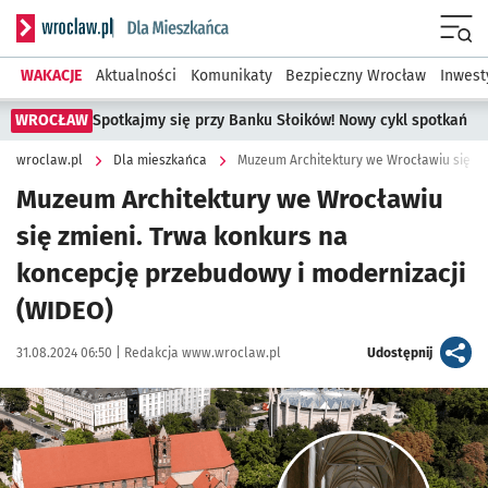
Serwis informacyjny wroclaw.pl podserwis: Dla mieszkańca
Menu
WAKACJE
Aktualności
Komunikaty
Bezpieczny Wrocław
Inwest
WROCŁAW
Spotkajmy się przy Banku Słoików! Nowy cykl spotkań
wroclaw.pl
Dla mieszkańca
Muzeum Architektury we Wrocławiu
się zmieni. Trwa konkurs na
koncepcję przebudowy i modernizacji
(WIDEO)
Data publikacji:
Autor:
artykuł
31.08.2024 06:50 |
Redakcja www.wroclaw.pl
Udostępnij
Kliknij, aby zobaczyć galerię
Kliknij, aby powiększyć