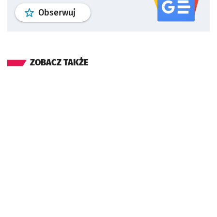
profil
google news
serwisu wroclaw
Obserwuj
ZOBACZ TAKŻE