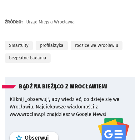
ŹRÓDŁO:
Urząd Miejski Wrocławia
SmartCity
profilaktyka
rodzice we Wrocławiu
bezpłatne badania
BĄDŹ NA BIEŻĄCO Z WROCŁAWIEM!
Kliknij „obserwuj”, aby wiedzieć, co dzieje się we
Wrocławiu.
Najciekawsze wiadomości z
www.wroclaw.pl znajdziesz w Google News!
profil
google news
serwisu wroclaw
Obserwuj