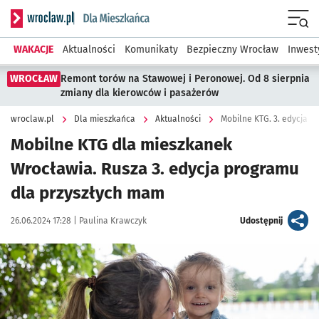
Serwis informacyjny wroclaw.pl podserwis: Dla mieszkańca
Menu
WAKACJE
Aktualności
Komunikaty
Bezpieczny Wrocław
Inwest
WROCŁAW
Remont torów na Stawowej i Peronowej. Od 8 sierpnia
zmiany dla kierowców i pasażerów
wroclaw.pl
Dla mieszkańca
Aktualności
Mobilne KTG. 3. edycja p
Mobilne KTG dla mieszkanek
Wrocławia. Rusza 3. edycja programu
dla przyszłych mam
Data publikacji:
Autor:
artykuł
26.06.2024 17:28 |
Paulina Krawczyk
Udostępnij
Kliknij, aby powiększyć