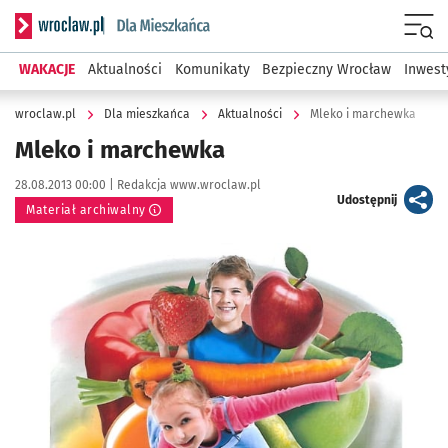
Serwis informacyjny wroclaw.pl podserwis: Dla mieszkańca
Menu
WAKACJE
Aktualności
Komunikaty
Bezpieczny Wrocław
Inwest
wroclaw.pl
Dla mieszkańca
Aktualności
Mleko i marchewka
Mleko i marchewka
Data publikacji:
Autor:
28.08.2013 00:00 |
Redakcja www.wroclaw.pl
artykuł
Udostępnij
Materiał archiwalny
Kliknij, aby powiększyć