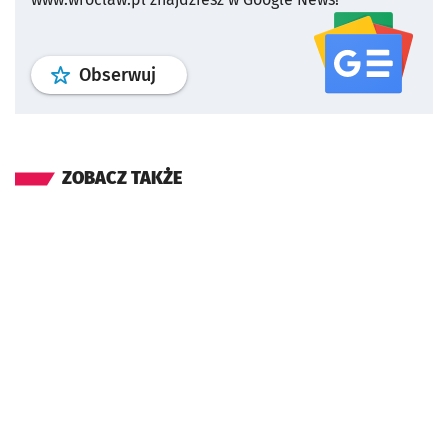
profil
google news
serwisu wroclaw
Obserwuj
ZOBACZ TAKŻE