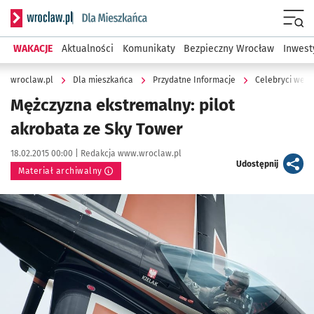
Serwis informacyjny wroclaw.pl podserwis: Dla mieszkańca
Menu
WAKACJE
Aktualności
Komunikaty
Bezpieczny Wrocław
Inwest
wroclaw.pl
Dla mieszkańca
Przydatne Informacje
Celebryci we W
Mężczyzna ekstremalny: pilot
akrobata ze Sky Tower
Data publikacji:
Autor:
18.02.2015 00:00 |
Redakcja www.wroclaw.pl
artykuł
Udostępnij
Materiał archiwalny
Kliknij, aby powiększyć