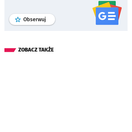
profil
google news
serwisu wroclaw
Obserwuj
ZOBACZ TAKŻE