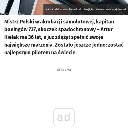
Artur Kielak w samolocie do akrobacji, fot. Sławek Hesja Krajniewski
Mistrz Polski w akrobacji samolotowej, kapitan
boeingów 737, skoczek spadochronowy – Artur
Kielak ma 36 lat, a już zdążył spełnić swoje
największe marzenia. Zostało jeszcze jedno: zostać
najlepszym pilotem na świecie.
REKLAMA
ad