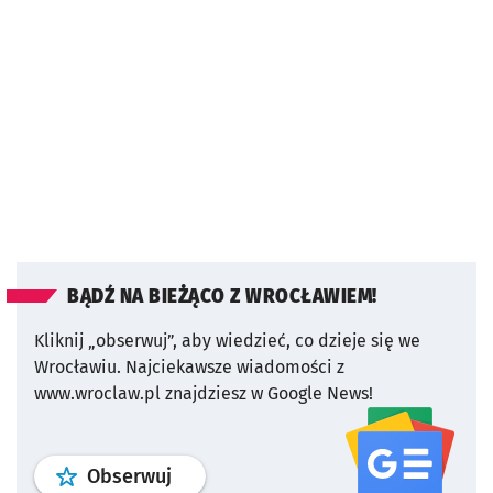
BĄDŹ NA BIEŻĄCO Z WROCŁAWIEM!
Kliknij „obserwuj”, aby wiedzieć, co dzieje się we
Wrocławiu.
Najciekawsze wiadomości z
www.wroclaw.pl znajdziesz w Google News!
profil
google news
serwisu wroclaw
Obserwuj