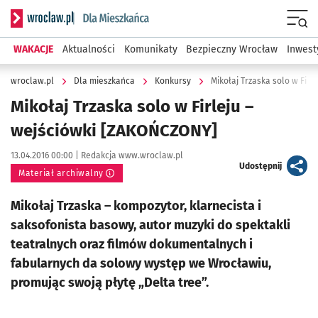
Serwis informacyjny wroclaw.pl podserwis: Dla mieszkańca
Menu
WAKACJE
Aktualności
Komunikaty
Bezpieczny Wrocław
Inwest
wroclaw.pl
Dla mieszkańca
Konkursy
Mikołaj Trzaska solo w Fir
Mikołaj Trzaska solo w Firleju –
wejściówki [ZAKOŃCZONY]
Data publikacji:
Autor:
13.04.2016 00:00 |
Redakcja www.wroclaw.pl
artykuł
Udostępnij
Materiał archiwalny
Mikołaj Trzaska – kompozytor, klarnecista i
saksofonista basowy, autor muzyki do spektakli
teatralnych oraz filmów dokumentalnych i
fabularnych da solowy występ we Wrocławiu,
promując swoją płytę „Delta tree”.