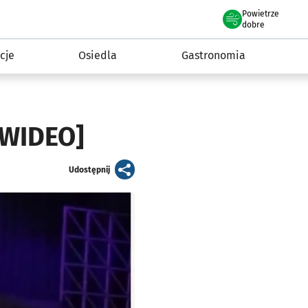
Powietrze
we Wrocławiu
 mieszkańca
dobre
cje
Osiedla
Gastronomia
[WIDEO]
artykuł
Udostępnij