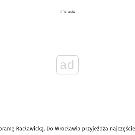
REKLAMA
ad
oramę Racławicką. Do Wrocławia przyjeżdża najczęści