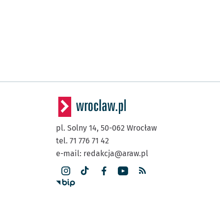
pl. Solny 14,
50-062
Wrocław
tel. 71 776 71 42
e-mail:
redakcja@araw.pl