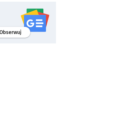
profil
google news
serwisu wroclaw.pl
Obserwuj