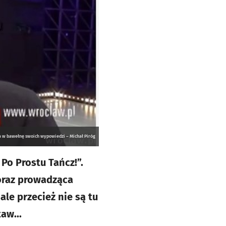
ija w bawełnę swoich wypowiedzi – Michał Piróg
Po Prostu Tańcz!”.
 oraz prowadząca
ale przecież nie są tu
taw...