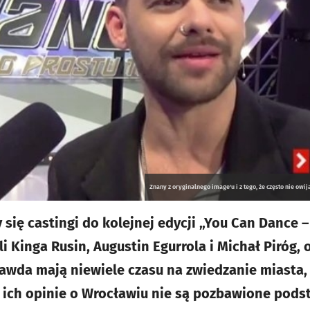
Znany z oryginalnego image'u i z tego, że często nie ow
się castingi do kolejnej edycji „You Can Dance – 
li Kinga Rusin, Augustin Egurrola i Michał Piróg,
rawda mają niewiele czasu na zwiedzanie miasta, 
o ich opinie o Wrocławiu nie są pozbawione pods