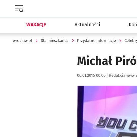
Menu główne portalu wroclaw.pl
WAKACJE
Aktualności
Kom
wroclaw.pl
Dla mieszkańca
Przydatne Informacje
Celebr
Michał Pir
Data publikacji:
Autor:
06.01.2015 00:00 |
Redakcja www.w
Kliknij, aby powiększyć