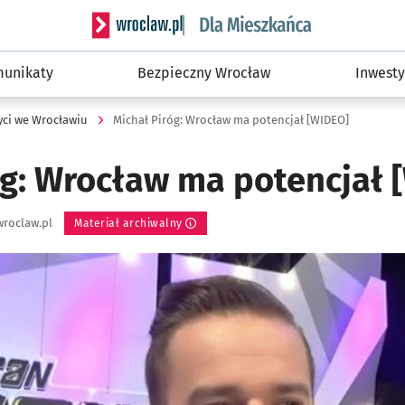
Serwis informacyjny wroclaw.pl podserwis: Dla
unikaty
Bezpieczny Wrocław
Inwesty
yci we Wrocławiu
Michał Piróg: Wrocław ma potencjał [WIDEO]
óg: Wrocław ma potencjał 
roclaw.pl
Materiał archiwalny